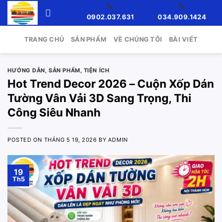
Skip
0902.037.631
034.909.1424
to
content
TRANG CHỦ
SẢN PHẨM
VỀ CHÚNG TÔI
BÀI VIẾT
HƯỚNG DẪN
,
SẢN PHẨM
,
TIỆN ÍCH
Hot Trend Decor 2026 – Cuộn Xốp Dán
Tường Vân Vải 3D Sang Trọng, Thi
Công Siêu Nhanh
POSTED ON
THÁNG 5 19, 2026
BY
ADMIN
19
Th5