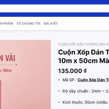
ẢN PHẨM
VỀ CHÚNG TÔI
BÀI VIẾT
CUỘN XỐP DÁN TƯỜNG VÂN VẢ
Cuộn Xốp Dán T
Add to
10m x 50cm M
wishlist
135.000
₫
– Mã SP :
Cuộn Xốp Dán T
– Độ dày chuẩn : 2mm ~ 2
– Kích thước: 50cm (chiều 