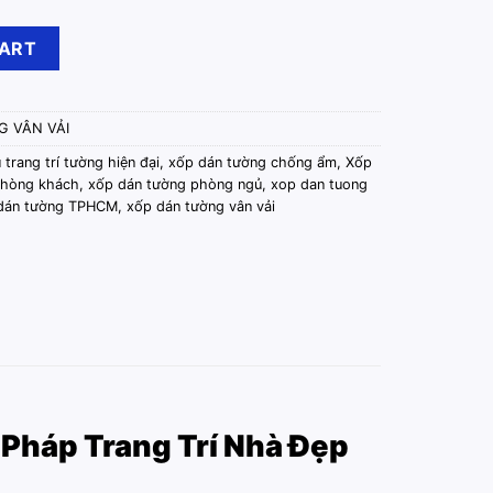
Sẵn Keo 10m x 50cm Màu Hồng Đậm quantity
CART
 VÂN VẢI
u trang trí tường hiện đại
,
xốp dán tường chống ẩm
,
Xốp
phòng khách
,
xốp dán tường phòng ngủ
,
xop dan tuong
dán tường TPHCM
,
xốp dán tường vân vải
Pháp Trang Trí Nhà Đẹp