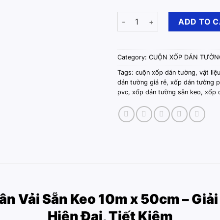
Cuộn Xốp Dán Tường Vân Vải 
ADD TO 
Category:
CUỘN XỐP DÁN TƯỜNG
Tags:
cuộn xốp dán tường
,
vật liệ
dán tường giá rẻ
,
xốp dán tường 
pvc
,
xốp dán tường sẵn keo
,
xốp 
n Vải Sẵn Keo 10m x 50cm – Giải 
Hiện Đại, Tiết Kiệm