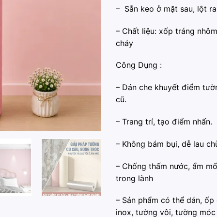
– Sẵn keo ở mặt sau, lột ra
– Chất liệu: xốp tráng nhô
cháy
Công Dụng :
– ️Dán che khuyết điểm tườ
cũ.
– ️Trang trí, tạo điểm nhấn.
– ️Không bám bụi, dễ lau chù
– ️Chống thấm nước, ẩm mố
trong lành
– ️Sản phẩm có thể dán, ốp 
inox, tường vôi, tường móc