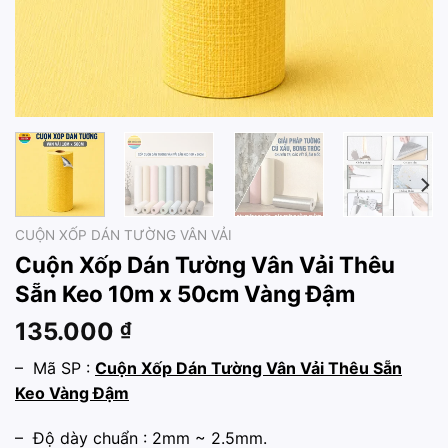
CUỘN XỐP DÁN TƯỜNG VÂN VẢI
Cuộn Xốp Dán Tường Vân Vải Thêu
Sẵn Keo 10m x 50cm Vàng Đậm
135.000
₫
– Mã SP :
Cuộn Xốp Dán Tường Vân Vải Thêu Sẵn
Keo Vàng Đậm
– Độ dày chuẩn : 2mm ~ 2.5mm.