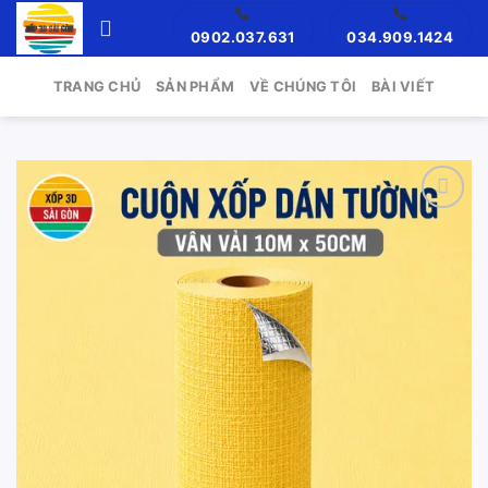
Skip
0902.037.631
034.909.1424
to
content
TRANG CHỦ
SẢN PHẨM
VỀ CHÚNG TÔI
BÀI VIẾT
Add to
wishlist