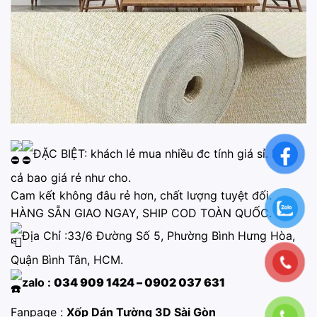
ĐẶC BIỆT: khách lẻ mua nhiều đc tính giá sỉ. Mua
cả bao giá rẻ như cho.
Cam kết không đâu rẻ hơn, chất lượng tuyệt đối.
HÀNG SẴN GIAO NGAY, SHIP COD TOÀN QUỐC.
Địa Chỉ :33/6 Đường Số 5, Phường Bình Hưng Hòa,
Quận Bình Tân, HCM.
zalo :
034 909 1424 – 0902 037 631
Fanpage :
Xốp Dán Tường 3D Sài Gòn