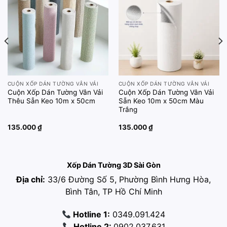
wishlist
wishlist
CUỘN XỐP DÁN TƯỜNG VÂN VẢI
CUỘN XỐP DÁN TƯỜNG VÂN VẢI
Cuộn Xốp Dán Tường Vân Vải
Cuộn Xốp Dán Tường Vân Vải
Thêu Sẵn Keo 10m x 50cm
Sẵn Keo 10m x 50cm Màu
Trắng
135.000
₫
135.000
₫
Xốp Dán Tường 3D Sài Gòn
Địa chỉ:
33/6 Đường Số 5, Phường Bình Hưng Hòa,
Bình Tân, TP Hồ Chí Minh
Hotline 1:
0349.091.424
Hotline 2:
0902.037.631