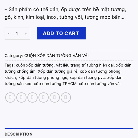
– ️Sản phẩm có thể dán, ốp được trên bề mặt tường,
gỗ, kính, kim loại, inox, tường vôi, tường móc bẩn,…
Cuộn Xốp Dán Tường Vân Vải Thêu Sẵn Keo 10m x 50cm Vàng 
ADD TO CART
Category:
CUỘN XỐP DÁN TƯỜNG VÂN VẢI
Tags:
cuộn xốp dán tường
,
vật liệu trang trí tường hiện đại
,
xốp dán
tường chống ẩm
,
Xốp dán tường giá rẻ
,
xốp dán tường phòng
khách
,
xốp dán tường phòng ngủ
,
xop dan tuong pvc
,
xốp dán
tường sẵn keo
,
xốp dán tường TPHCM
,
xốp dán tường vân vải
DESCRIPTION