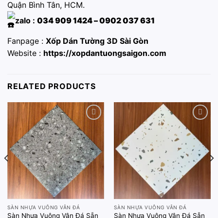
Quận Bình Tân, HCM.
zalo :
034 909 1424 – 0902 037 631
Fanpage :
Xốp Dán Tường 3D Sài Gòn
Website :
https://xopdantuongsaigon.com
RELATED PRODUCTS
Add to
Add to
wishlist
wishlist
SÀN NHỰA VUÔNG VÂN ĐÁ
SÀN NHỰA VUÔNG VÂN ĐÁ
Sàn Nhựa Vuông Vân Đá Sẵn
Sàn Nhựa Vuông Vân Đá Sẵn