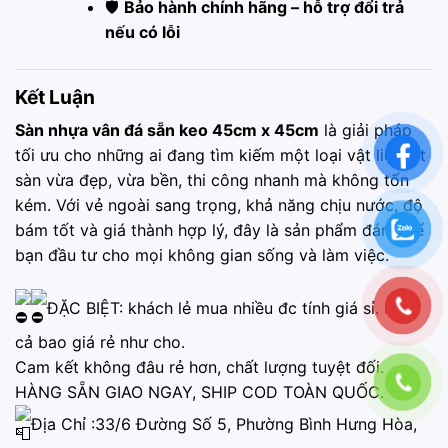
🛡
Bảo hành chính hãng – hỗ trợ đổi trả
nếu có lỗi
Kết Luận
Sàn nhựa vân đá sẵn keo 45cm x 45cm
là giải pháp
tối ưu cho những ai đang tìm kiếm một loại vật liệu lát
sàn vừa đẹp, vừa bền, thi công nhanh mà không tốn
kém. Với vẻ ngoài sang trọng, khả năng chịu nước, độ
bám tốt và giá thành hợp lý, đây là sản phẩm đáng để
bạn đầu tư cho mọi không gian sống và làm việc.
ĐẶC BIỆT: khách lẻ mua nhiều đc tính giá sỉ. Mua
cả bao giá rẻ như cho.
Cam kết không đâu rẻ hơn, chất lượng tuyệt đối.
HÀNG SẴN GIAO NGAY, SHIP COD TOÀN QUỐC.
Địa Chỉ :33/6 Đường Số 5, Phường Bình Hưng Hòa,