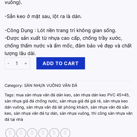
vuông).
-Sẵn keo ở mặt sau, lột ra là dán.
-Công Dụng : Lót nền trang trí không gian sống.
-Được sản xuất từ nhựa cao cấp, chống trầy xước,
chống thấm nước và ẩm mốc, đảm bảo vẻ đẹp và chất
lượng lâu dài.
Sàn Nhựa Vuông Vân Đá Sẵn Keo quantity
ADD TO CART
Category:
SÀN NHỰA VUÔNG VÂN ĐÁ
Tags:
mua sàn nhựa vân đá dán keo
,
sàn nhựa dán keo PVC 45x45
,
sàn nhựa giả đá chống nước
,
sàn nhựa giả đá giá rẻ
,
sàn nhựa keo
dán vuông
,
sàn nhựa vân đá lát phòng khách
,
sàn nhựa vân đá sẵn
keo
,
sàn nhựa vân đá tự dán
,
sàn nhựa vuông
,
thi công sàn nhựa vân
đá tại nhà