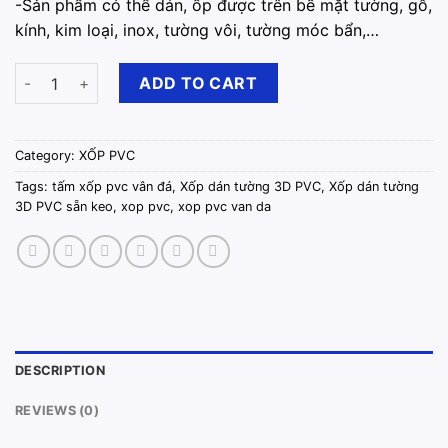
-️Sản phẩm có thể dán, ốp được trên bề mặt tường, gỗ,
kính, kim loại, inox, tường vôi, tường móc bẩn,…
Xốp Dán Tường 3D PVC Đá Trắng Chỉ Vàng Sẵn Keo 60cm x 30
ADD TO CART
Category:
XỐP PVC
Tags:
tấm xốp pvc vân đá
,
Xốp dán tường 3D PVC
,
Xốp dán tường
3D PVC sẵn keo
,
xop pvc
,
xop pvc van da
DESCRIPTION
REVIEWS (0)