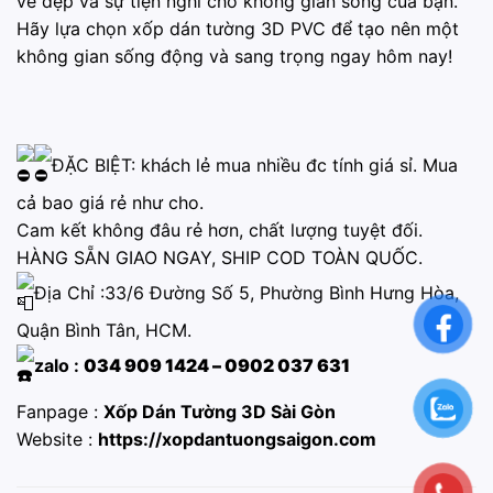
vẻ đẹp và sự tiện nghi cho không gian sống của bạn.
Hãy lựa chọn xốp dán tường 3D PVC để tạo nên một
không gian sống động và sang trọng ngay hôm nay!
ĐẶC BIỆT: khách lẻ mua nhiều đc tính giá sỉ. Mua
cả bao giá rẻ như cho.
Cam kết không đâu rẻ hơn, chất lượng tuyệt đối.
HÀNG SẴN GIAO NGAY, SHIP COD TOÀN QUỐC.
Địa Chỉ :33/6 Đường Số 5, Phường Bình Hưng Hòa,
Quận Bình Tân, HCM.
zalo :
034 909 1424 – 0902 037 631
Fanpage :
Xốp Dán Tường 3D Sài Gòn
Website :
https://xopdantuongsaigon.com