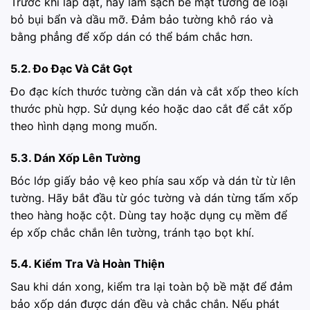
Trước khi lắp đặt, hãy làm sạch bề mặt tường để loại
bỏ bụi bẩn và dầu mỡ. Đảm bảo tường khô ráo và
bằng phẳng để xốp dán có thể bám chắc hơn.
5.2. Đo Đạc Và Cắt Gọt
Đo đạc kích thước tường cần dán và cắt xốp theo kích
thước phù hợp. Sử dụng kéo hoặc dao cắt để cắt xốp
theo hình dạng mong muốn.
5.3. Dán Xốp Lên Tường
Bóc lớp giấy bảo vệ keo phía sau xốp và dán từ từ lên
tường. Hãy bắt đầu từ góc tường và dán từng tấm xốp
theo hàng hoặc cột. Dùng tay hoặc dụng cụ mềm để
ép xốp chắc chắn lên tường, tránh tạo bọt khí.
5.4. Kiểm Tra Và Hoàn Thiện
Sau khi dán xong, kiểm tra lại toàn bộ bề mặt để đảm
bảo xốp dán được dán đều và chắc chắn. Nếu phát