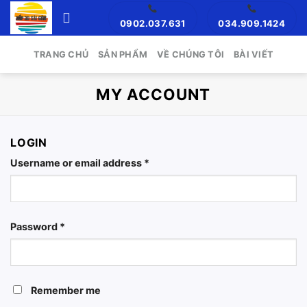
Skip
0902.037.631
034.909.1424
to
content
TRANG CHỦ
SẢN PHẨM
VỀ CHÚNG TÔI
BÀI VIẾT
MY ACCOUNT
LOGIN
Username or email address
*
Password
*
Remember me