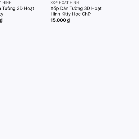
T HÌNH
XỐP HOẠT HÌNH
n Tường 3D Hoạt
Xốp Dán Tường 3D Hoạt
ty
Hình Kitty Học Chữ
₫
15.000
₫