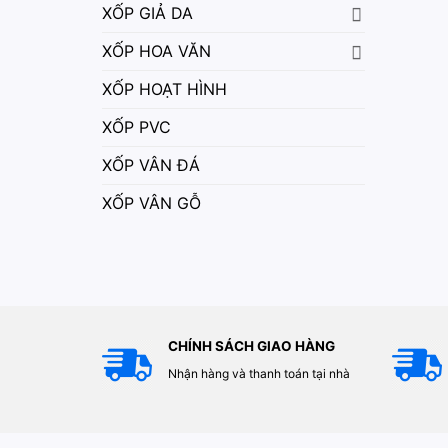
XỐP GIẢ DA
XỐP HOA VĂN
XỐP HOẠT HÌNH
XỐP PVC
XỐP VÂN ĐÁ
XỐP VÂN GỖ
CHÍNH SÁCH GIAO HÀNG
Nhận hàng và thanh toán tại nhà