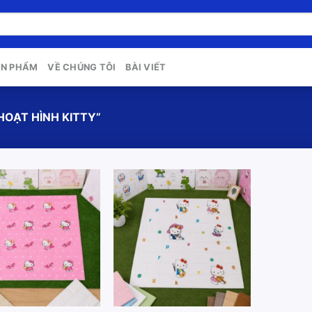
ẢN PHẨM
VỀ CHÚNG TÔI
BÀI VIẾT
OẠT HÌNH KITTY”
Add to
Add to
wishlist
wishlist