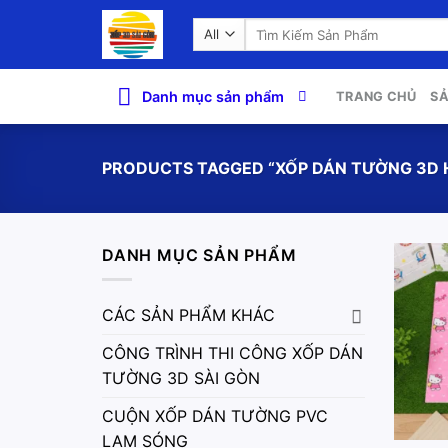
Skip
Search
to
for:
content
Danh mục sản phẩm
TRANG CHỦ
S
PRODUCTS TAGGED “XỐP DÁN TƯỜNG 3D H
DANH MỤC SẢN PHẨM
CÁC SẢN PHẨM KHÁC
CÔNG TRÌNH THI CÔNG XỐP DÁN
TƯỜNG 3D SÀI GÒN
CUỘN XỐP DÁN TƯỜNG PVC
LAM SÓNG