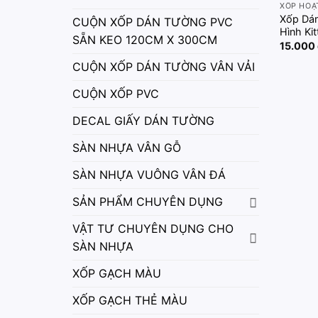
XỐP HOẠ
Xốp Dá
CUỘN XỐP DÁN TƯỜNG PVC
Hình Kit
SẴN KEO 120CM X 300CM
15.000
CUỘN XỐP DÁN TƯỜNG VÂN VẢI
CUỘN XỐP PVC
DECAL GIẤY DÁN TƯỜNG
SÀN NHỰA VÂN GỖ
SÀN NHỰA VUÔNG VÂN ĐÁ
SẢN PHẨM CHUYÊN DỤNG
VẬT TƯ CHUYÊN DỤNG CHO
SÀN NHỰA
XỐP GẠCH MÀU
XỐP GẠCH THẺ MÀU