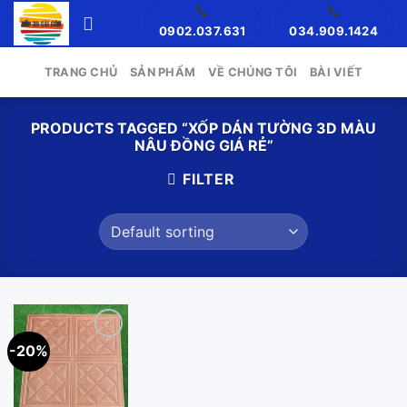
Skip
0902.037.631
034.909.1424
to
content
TRANG CHỦ
SẢN PHẨM
VỀ CHÚNG TÔI
BÀI VIẾT
PRODUCTS TAGGED “XỐP DÁN TƯỜNG 3D MÀU
NÂU ĐỒNG GIÁ RẺ”
FILTER
-20%
Add to
wishlist