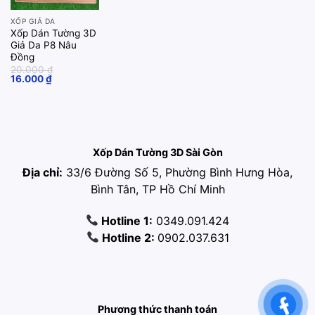
XỐP GIẢ DA
Xốp Dán Tường 3D
Giả Da P8 Nâu
Đồng
20.000
₫
Original
Current
16.000
₫
price
price
was:
is:
20.000 ₫.
16.000 ₫.
Xốp Dán Tường 3D Sài Gòn
Địa chỉ:
33/6 Đường Số 5, Phường Bình Hưng Hòa,
Bình Tân, TP Hồ Chí Minh
Hotline 1:
0349.091.424
Hotline 2:
0902.037.631
Phương thức thanh toán