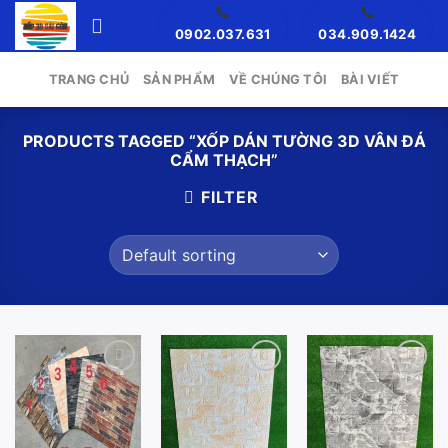
Skip
0902.037.631
034.909.1424
to
content
TRANG CHỦ
SẢN PHẨM
VỀ CHÚNG TÔI
BÀI VIẾT
PRODUCTS TAGGED “XỐP DÁN TƯỜNG 3D VÂN ĐÁ
CẨM THẠCH”
FILTER
Add to
Add to
Add to
wishlist
wishlist
wishlist