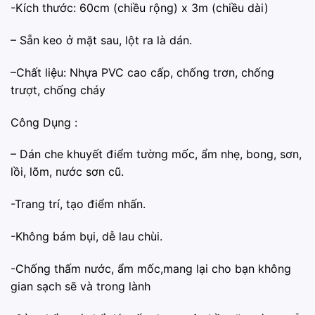
-Kích thước: 60cm (chiều rộng) x 3m (chiều dài)
– Sẵn keo ở mặt sau, lột ra là dán.
–Chất liệu: Nhựa PVC cao cấp, chống trơn, chống
trượt, chống cháy
Công Dụng :
– ️Dán che khuyết điểm tường mốc, ẩm nhẹ, bong, sơn,
lồi, lõm, nước sơn cũ.
-️Trang trí, tạo điểm nhấn.
️-Không bám bụi, dễ lau chùi.
️-Chống thấm nước, ẩm mốc,mang lại cho bạn không
gian sạch sẽ và trong lành