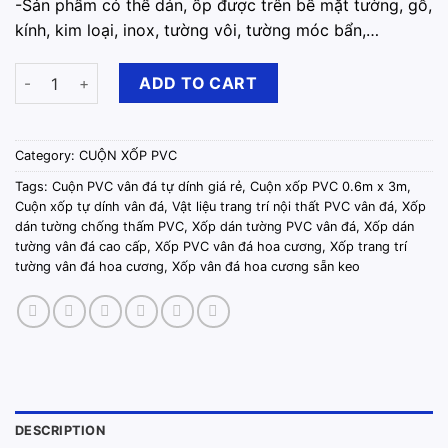
-️Sản phẩm có thể dán, ốp được trên bề mặt tường, gỗ,
kính, kim loại, inox, tường vôi, tường móc bẩn,…
Cuộn Xốp Dán Tường PVC Sẵn Keo 0.6m x 3m Đá Xám La Mã qu
ADD TO CART
Category:
CUỘN XỐP PVC
Tags:
Cuộn PVC vân đá tự dính giá rẻ
,
Cuộn xốp PVC 0.6m x 3m
,
Cuộn xốp tự dính vân đá
,
Vật liệu trang trí nội thất PVC vân đá
,
Xốp
dán tường chống thấm PVC
,
Xốp dán tường PVC vân đá
,
Xốp dán
tường vân đá cao cấp
,
Xốp PVC vân đá hoa cương
,
Xốp trang trí
tường vân đá hoa cương
,
Xốp vân đá hoa cương sẵn keo
DESCRIPTION