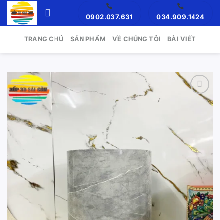
Skip
0902.037.631
034.909.1424
to
content
TRANG CHỦ
SẢN PHẨM
VỀ CHÚNG TÔI
BÀI VIẾT
Add to
wishlist