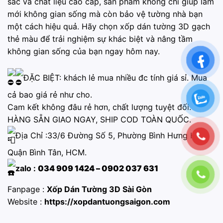
sắc và chất liệu cao cấp, sản phẩm không chỉ giúp làm
mới không gian sống mà còn bảo vệ tường nhà bạn
một cách hiệu quả. Hãy chọn xốp dán tường 3D gạch
thẻ màu để trải nghiệm sự khác biệt và nâng tầm
không gian sống của bạn ngay hôm nay.
ĐẶC BIỆT: khách lẻ mua nhiều đc tính giá sỉ. Mua
cả bao giá rẻ như cho.
Cam kết không đâu rẻ hơn, chất lượng tuyệt đối.
HÀNG SẴN GIAO NGAY, SHIP COD TOÀN QUỐC.
Địa Chỉ :33/6 Đường Số 5, Phường Bình Hưng Hòa,
Quận Bình Tân, HCM.
zalo :
034 909 1424 – 0902 037 631
Fanpage :
Xốp Dán Tường 3D Sài Gòn
Website :
https://xopdantuongsaigon.com