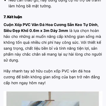
Nếu cần tháo gỡ, hãy dùng dụng cụ hỗ trợ để tránh
làm hỏng bề mặt tường.
7. Kết luận
Cuộn Xốp PVC Vân Đá Hoa Cương Sẵn Keo Tự Dính,
Siêu Đẹp Khổ 0.6m x 3m Dày 3mm
là lựa chọn hoàn
hảo cho những ai muốn nâng cấp không gian sống mà
không tốn quá nhiều chi phí hay công sức. Với thiết kế
sang trọng, chất liệu bền bỉ và tính năng tiện lợi, sản
phẩm này chắc chắn sẽ mang lại sự hài lòng cho người
sử dụng.
Hãy nhanh tay sở hữu cuộn xốp PVC vân đá hoa
cương để biến không gian sống của bạn trở nên đẳng
cấp hơn ngay hôm nay!