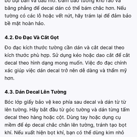
bỏ bụi bẩn và dầu mỡ. Đảm bảo tường khô ráo và
bằng phẳng để decal dán có thể bám chắc hơn. Nếu
tường có các lỗ hoặc vết nứt, hãy trám lại để đảm bảo
bề mặt hoàn hảo.
4.2. Đo Đạc Và Cắt Gọt
Đo đạc kích thước tường cần dán và cắt decal theo
kích thước phù hợp. Sử dụng kéo hoặc dao cắt để cắt
decal theo hình dạng mong muốn. Việc đo đạc chính
xác giúp việc dán decal trở nên dễ dàng và thẩm mỹ
hơn.
4.3. Dán Decal Lên Tường
Bóc lớp giấy bảo vệ keo phía sau decal và dán từ từ
lên tường. Hãy bắt đầu từ góc tường và dán từng tấm
decal theo hàng hoặc cột. Dùng tay hoặc dụng cụ
mềm để ép decal chắc chắn lên tường, tránh tạo bọt
khí. Nếu xuất hiện bọt khí, bạn có thể dùng kim nhỏ