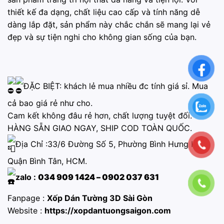
thiết kế đa dạng, chất liệu cao cấp và tính năng dễ
dàng lắp đặt, sản phẩm này chắc chắn sẽ mang lại vẻ
đẹp và sự tiện nghi cho không gian sống của bạn.
ĐẶC BIỆT: khách lẻ mua nhiều đc tính giá sỉ. Mua
cả bao giá rẻ như cho.
Cam kết không đâu rẻ hơn, chất lượng tuyệt đối.
HÀNG SẴN GIAO NGAY, SHIP COD TOÀN QUỐC.
Địa Chỉ :33/6 Đường Số 5, Phường Bình Hưng Hòa,
Quận Bình Tân, HCM.
zalo :
034 909 1424 – 0902 037 631
Fanpage :
Xốp Dán Tường 3D Sài Gòn
Website :
https://xopdantuongsaigon.com