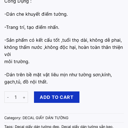
Công Dụng :
-Dán che khuyết điểm tường.
-️Trang trí, tạo điểm nhấn.
-Sản phẩm có kết cấu tốt ,tuổi thọ dài, không dễ phai,
không thấm nước ,không độc hại, hoàn toàn thân thiện
với
môi trường.
-Dán trên bề mặt vật liêu mịn như tường sơn,kính,
gạch,tủ, đồ nội thất.
Decal Giấy Dán Tường Kitty Ngôi Sao – Khổ 45cm x 10m quanti
ADD TO CART
Category:
DECAL GIẤY DÁN TƯỜNG
Tags:
Decal giấy dán tường đẹp
,
Decal giấy dán tường sẵn keo
,