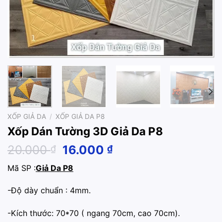
XỐP GIẢ DA
/
XỐP GIẢ DA P8
Xốp Dán Tường 3D Giả Da P8
Original
Current
20.000
16.000
₫
₫
price
price
Mã SP :
Giả Da P8
was:
is:
20.000 ₫.
16.000 ₫.
-Độ dày chuẩn : 4mm.
-Kích thước: 70*70 ( ngang 70cm, cao 70cm).