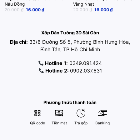
Nâu Đồng
Vàng Nhạt
Original
Current
Original
Current
20.000
₫
16.000
₫
20.000
₫
16.000
₫
price
price
price
price
was:
is:
was:
is:
20.000 ₫.
16.000 ₫.
20.000 ₫.
16.000 ₫.
Xốp Dán Tường 3D Sài Gòn
Địa chỉ:
33/6 Đường Số 5, Phường Bình Hưng Hòa,
Bình Tân, TP Hồ Chí Minh
Hotline 1:
0349.091.424
Hotline 2:
0902.037.631
Phương thức thanh toán
QR code
Tiền mặt
Trả góp
Banking