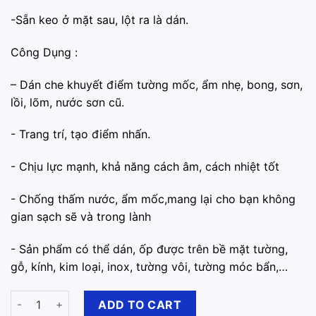
-Sẵn keo ở mặt sau, lột ra là dán.
Công Dụng :
– Dán che khuyết điểm tường mốc, ẩm nhẹ, bong, sơn,
lồi, lõm, nước sơn cũ.
-️ Trang trí, tạo điểm nhấn.
️- Chịu lực mạnh, khả năng cách âm, cách nhiệt tốt
️- Chống thấm nước, ẩm mốc,mang lại cho bạn không
gian sạch sẽ và trong lành
-️ Sản phẩm có thể dán, ốp được trên bề mặt tường,
gỗ, kính, kim loại, inox, tường vôi, tường móc bẩn,…
Xốp Dán Tường 3D Giả Da P8 quantity
ADD TO CART