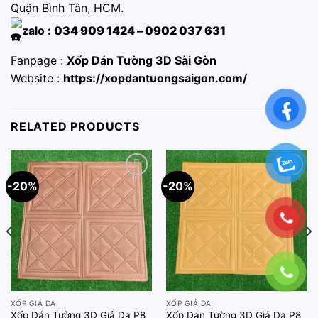
Quận Bình Tân, HCM.
zalo :
034 909 1424 – 0902 037 631
Fanpage :
Xốp Dán Tường 3D Sài Gòn
Website :
https://xopdantuongsaigon.com/
RELATED PRODUCTS
-20%
-20%
Add to
Add to
wishlist
wishlist
XỐP GIẢ DA
XỐP GIẢ DA
Xốp Dán Tường 3D Giả Da P8
Xốp Dán Tường 3D Giả Da P8