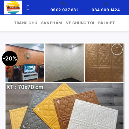
Skip
0902.037.631
034.909.1424
to
content
TRANG CHỦ
SẢN PHẨM
VỀ CHÚNG TÔI
BÀI VIẾT
-20%
Add to
wishlist