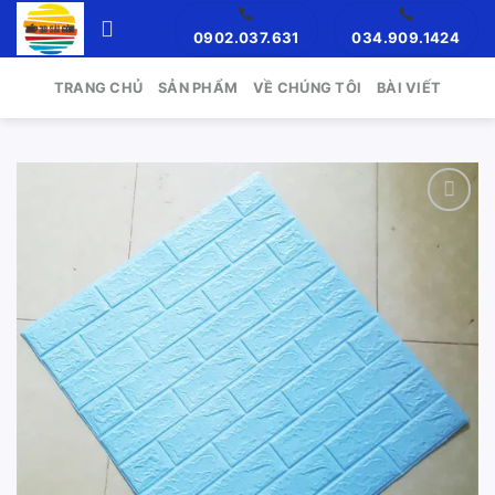
Skip
0902.037.631
034.909.1424
to
content
TRANG CHỦ
SẢN PHẨM
VỀ CHÚNG TÔI
BÀI VIẾT
Add to
wishlist