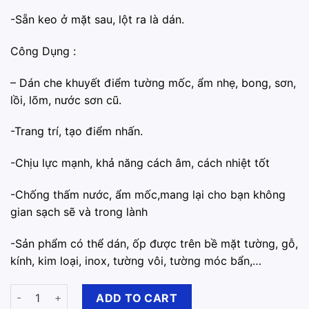
-Sẵn keo ở mặt sau, lột ra là dán.
Công Dụng :
– ️Dán che khuyết điểm tường mốc, ẩm nhẹ, bong, sơn,
lồi, lõm, nước sơn cũ.
-️Trang trí, tạo điểm nhấn.
️-Chịu lực mạnh, khả năng cách âm, cách nhiệt tốt
️-Chống thấm nước, ẩm mốc,mang lại cho bạn không
gian sạch sẽ và trong lành
-️Sản phẩm có thể dán, ốp được trên bề mặt tường, gỗ,
kính, kim loại, inox, tường vôi, tường móc bẩn,…
Xốp Dán Tường 3D Giả Gạch Xanh Trời quantity
ADD TO CART