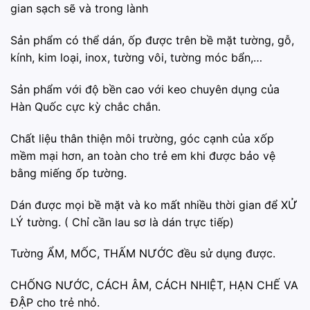
gian sạch sẽ và trong lành
️Sản phẩm có thể dán, ốp được trên bề mặt tường, gỗ,
kính, kim loại, inox, tường vôi, tường móc bẩn,…
️Sản phẩm với độ bền cao với keo chuyên dụng của
Hàn Quốc cực kỳ chắc chắn.
️Chất liệu thân thiện môi trường, góc cạnh của xốp
mềm mại hơn, an toàn cho trẻ em khi được bảo vệ
bằng miếng ốp tường.
️Dán được mọi bề mặt và ko mất nhiều thời gian để XỬ
LÝ tường. ( Chỉ cần lau sơ là dán trực tiếp)
️Tường ẨM, MỐC, THẤM NƯỚC đều sử dụng được.
️CHỐNG NƯỚC, CÁCH ÂM, CÁCH NHIỆT, HẠN CHẾ VA
ĐẬP cho trẻ nhỏ.