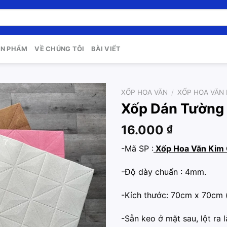
ẢN PHẨM
VỀ CHÚNG TÔI
BÀI VIẾT
XỐP HOA VĂN
/
XỐP HOA VĂN
Xốp Dán Tường
Add to
wishlist
16.000
₫
-Mã SP :
Xốp Hoa Văn Kim
-Độ dày chuẩn : 4mm.
-Kích thước: 70cm x 70cm 
-Sẵn keo ở mặt sau, lột ra l