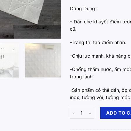
Công Dụng :
– ️Dán che khuyết điểm tườ
cũ.
-️Trang trí, tạo điểm nhấn.
️-Chịu lực mạnh, khả năng c
️-Chống thấm nước, ẩm mốc
trong lành
-️Sản phẩm có thể dán, ốp đ
inox, tường vôi, tường móc
Xốp Dán Tường 3D Hoa Văn Ki
ADD TO 