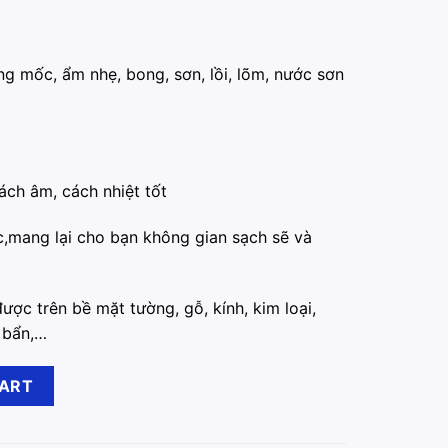
ng mốc, ẩm nhẹ, bong, sơn, lồi, lõm, nước sơn
ách âm, cách nhiệt tốt
,mang lại cho bạn không gian sạch sẽ và
ược trên bề mặt tường, gỗ, kính, kim loại,
 bẩn,…
m Cương quantity
CART