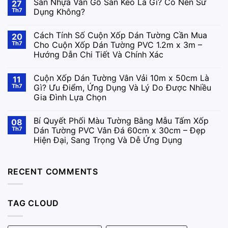
Sàn Nhựa Vân Gỗ Sẵn Keo Là Gì? Có Nên Sử
27
Th7
Dụng Không?
Cách Tính Số Cuộn Xốp Dán Tường Cần Mua
20
Th7
Cho Cuộn Xốp Dán Tường PVC 1.2m x 3m –
Hướng Dẫn Chi Tiết Và Chính Xác
Cuộn Xốp Dán Tường Vân Vải 10m x 50cm Là
11
Th7
Gì? Ưu Điểm, Ứng Dụng Và Lý Do Được Nhiều
Gia Đình Lựa Chọn
Bí Quyết Phối Màu Tường Bằng Mẫu Tấm Xốp
08
Th7
Dán Tường PVC Vân Đá 60cm x 30cm – Đẹp
Hiện Đại, Sang Trọng Và Dễ Ứng Dụng
RECENT COMMENTS
TAG CLOUD