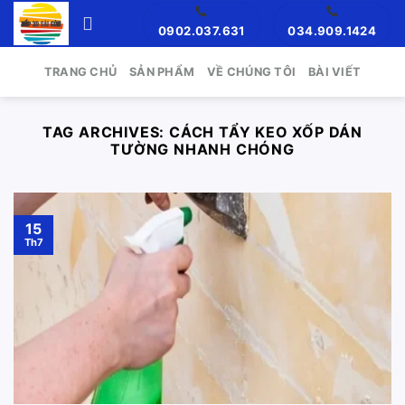
Skip
0902.037.631
034.909.1424
to
content
TRANG CHỦ
SẢN PHẨM
VỀ CHÚNG TÔI
BÀI VIẾT
TAG ARCHIVES:
CÁCH TẨY KEO XỐP DÁN
TƯỜNG NHANH CHÓNG
15
Th7