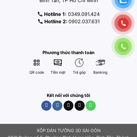
Bình Tân, TP Hồ Chí Minh
Hotline 1:
0349.091.424
Hotline 2:
0902.037.631
Phương thức thanh toán
QR code
Tiền mặt
Trả góp
Banking
Kết nối với chúng tôi
XỐP DÁN TƯỜNG 3D SÀI GÒN