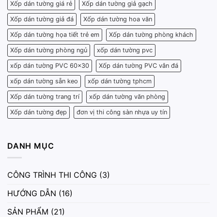
Xốp dán tường giá rẻ
Xốp dán tường giả gạch
Xốp dán tường giả đá
Xốp dán tường hoa văn
Xốp dán tường họa tiết trẻ em
Xốp dán tường phòng khách
Xốp dán tường phòng ngủ
xốp dán tường pvc
xốp dán tường PVC 60x30
Xốp dán tường PVC vân đá
xốp dán tường sẵn keo
xốp dán tường tphcm
Xốp dán tường trang trí
xốp dán tường văn phòng
Xốp dán tường đẹp
đơn vị thi công sàn nhựa uy tín
DANH MỤC
CÔNG TRÌNH THI CÔNG
(3)
HƯỚNG DẪN
(16)
SẢN PHẨM
(21)