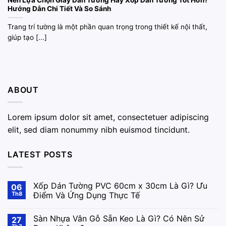
Nên Lựa Chọn Giấy Dán Tường Hay Xốp Dán Tường Tốt Hơn?
Hướng Dẫn Chi Tiết Và So Sánh
Trang trí tường là một phần quan trọng trong thiết kế nội thất,
giúp tạo [...]
ABOUT
Lorem ipsum dolor sit amet, consectetuer adipiscing
elit, sed diam nonummy nibh euismod tincidunt.
LATEST POSTS
Xốp Dán Tường PVC 60cm x 30cm Là Gì? Ưu
06
Th8
Điểm Và Ứng Dụng Thực Tế
Sàn Nhựa Vân Gỗ Sẵn Keo Là Gì? Có Nên Sử
27