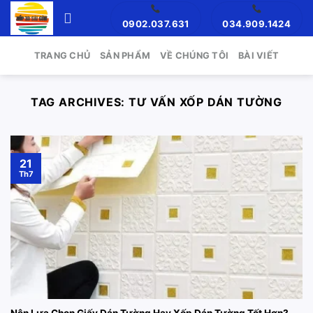
Skip
0902.037.631
034.909.1424
to
content
TRANG CHỦ
SẢN PHẨM
VỀ CHÚNG TÔI
BÀI VIẾT
TAG ARCHIVES:
TƯ VẤN XỐP DÁN TƯỜNG
21
Th7