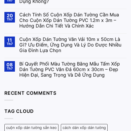
Th7
Dụng Không?
Cách Tính Số Cuộn Xốp Dán Tường Cần Mua
20
Th7
Cho Cuộn Xốp Dán Tường PVC 1.2m x 3m –
Hướng Dẫn Chi Tiết Và Chính Xác
Cuộn Xốp Dán Tường Vân Vải 10m x 50cm Là
11
Th7
Gì? Ưu Điểm, Ứng Dụng Và Lý Do Được Nhiều
Gia Đình Lựa Chọn
Bí Quyết Phối Màu Tường Bằng Mẫu Tấm Xốp
08
Th7
Dán Tường PVC Vân Đá 60cm x 30cm – Đẹp
Hiện Đại, Sang Trọng Và Dễ Ứng Dụng
RECENT COMMENTS
TAG CLOUD
cuộn xốp dán tường sẵn keo
cách dán xốp dán tường