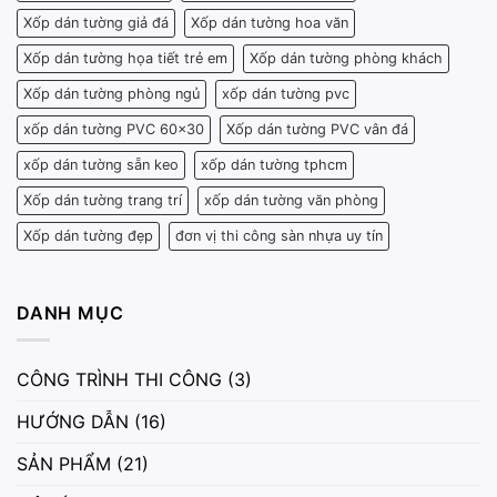
Xốp dán tường giả đá
Xốp dán tường hoa văn
Xốp dán tường họa tiết trẻ em
Xốp dán tường phòng khách
Xốp dán tường phòng ngủ
xốp dán tường pvc
xốp dán tường PVC 60x30
Xốp dán tường PVC vân đá
xốp dán tường sẵn keo
xốp dán tường tphcm
Xốp dán tường trang trí
xốp dán tường văn phòng
Xốp dán tường đẹp
đơn vị thi công sàn nhựa uy tín
DANH MỤC
CÔNG TRÌNH THI CÔNG
(3)
HƯỚNG DẪN
(16)
SẢN PHẨM
(21)