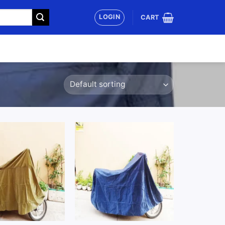
LOGIN
CART
Add to
Add to
wishlist
wishlist