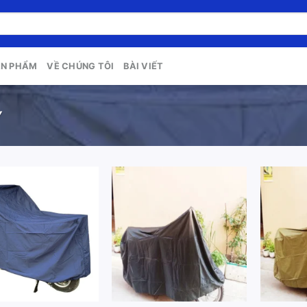
ẢN PHẨM
VỀ CHÚNG TÔI
BÀI VIẾT
Y
Add to
Add to
wishlist
wishlist