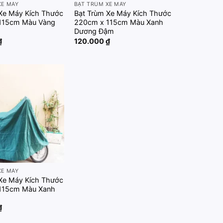
XE MÁY
BẠT TRÙM XE MÁY
Xe Máy Kích Thước
Bạt Trùm Xe Máy Kích Thước
115cm Màu Vàng
220cm x 115cm Màu Xanh
Dương Đậm
₫
120.000
₫
Add to
wishlist
XE MÁY
Xe Máy Kích Thước
115cm Màu Xanh
₫