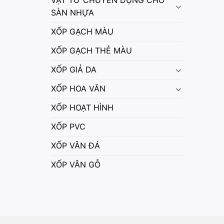
VẬT TƯ CHUYÊN DỤNG CHO
SÀN NHỰA
XỐP GẠCH MÀU
XỐP GẠCH THẺ MÀU
XỐP GIẢ DA
XỐP HOA VĂN
XỐP HOẠT HÌNH
XỐP PVC
XỐP VÂN ĐÁ
XỐP VÂN GỖ