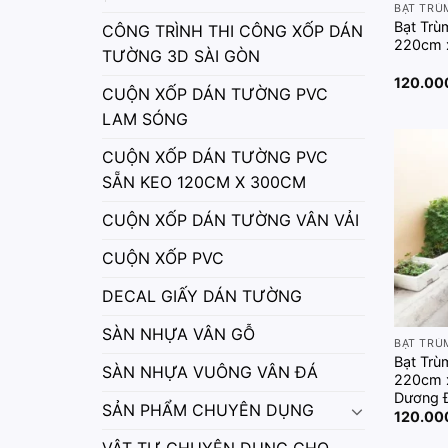
BẠT TRÙ
Bạt Trù
CÔNG TRÌNH THI CÔNG XỐP DÁN
220cm 
TƯỜNG 3D SÀI GÒN
120.0
CUỘN XỐP DÁN TƯỜNG PVC
LAM SÓNG
CUỘN XỐP DÁN TƯỜNG PVC
SẴN KEO 120CM X 300CM
CUỘN XỐP DÁN TƯỜNG VÂN VẢI
CUỘN XỐP PVC
DECAL GIẤY DÁN TƯỜNG
SÀN NHỰA VÂN GỖ
BẠT TRÙ
Bạt Trù
SÀN NHỰA VUÔNG VÂN ĐÁ
220cm 
Dương 
SẢN PHẨM CHUYÊN DỤNG
120.0