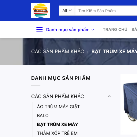
Skip
Search
to
for:
content
Danh mục sản phẩm
TRANG CHỦ
S
CÁC SẢN PHẨM KHÁC
/
BẠT TRÙM XE MÁ
DANH MỤC SẢN PHẨM
CÁC SẢN PHẨM KHÁC
ÁO TRÙM MÁY GIẶT
BALO
BẠT TRÙM XE MÁY
THẢM XỐP TRẺ EM