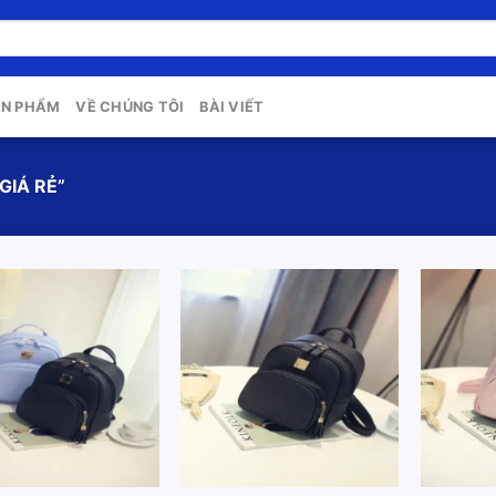
ẢN PHẨM
VỀ CHÚNG TÔI
BÀI VIẾT
GIÁ RẺ”
Add to
Add to
wishlist
wishlist