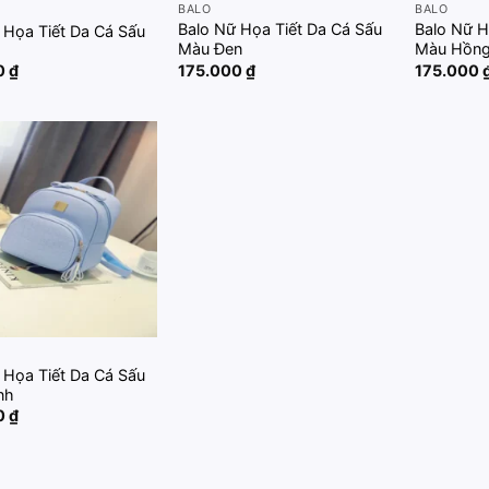
BALO
BALO
Balo Nữ Họa Tiết Da Cá Sấu
Balo Nữ H
 Họa Tiết Da Cá Sấu
Màu Đen
Màu Hồn
0
₫
175.000
₫
175.000
Add to
wishlist
 Họa Tiết Da Cá Sấu
nh
0
₫