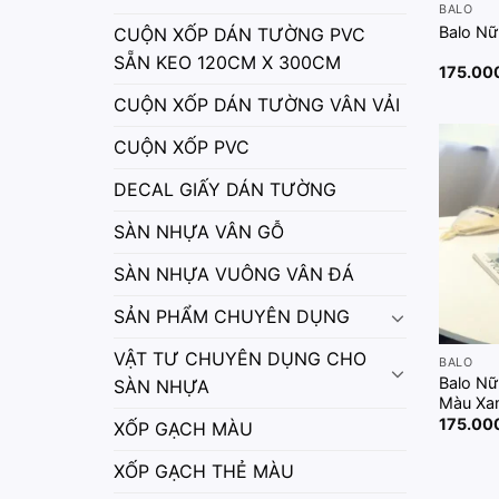
BALO
Balo Nữ
CUỘN XỐP DÁN TƯỜNG PVC
SẴN KEO 120CM X 300CM
175.00
CUỘN XỐP DÁN TƯỜNG VÂN VẢI
CUỘN XỐP PVC
DECAL GIẤY DÁN TƯỜNG
SÀN NHỰA VÂN GỖ
SÀN NHỰA VUÔNG VÂN ĐÁ
SẢN PHẨM CHUYÊN DỤNG
VẬT TƯ CHUYÊN DỤNG CHO
BALO
Balo Nữ
SÀN NHỰA
Màu Xa
175.00
XỐP GẠCH MÀU
XỐP GẠCH THẺ MÀU