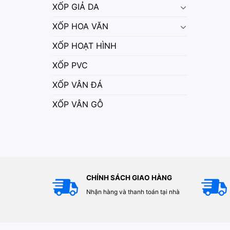
XỐP GIẢ DA
XỐP HOA VĂN
XỐP HOẠT HÌNH
XỐP PVC
XỐP VÂN ĐÁ
XỐP VÂN GỖ
CHÍNH SÁCH GIAO HÀNG
Nhận hàng và thanh toán tại nhà