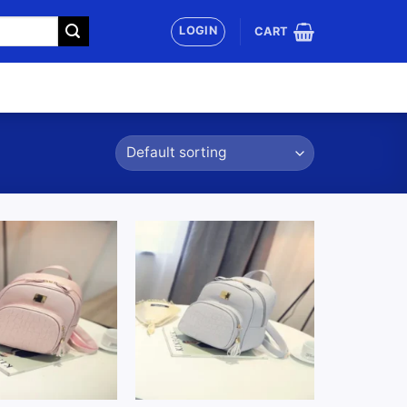
LOGIN
CART
Add to
Add to
wishlist
wishlist