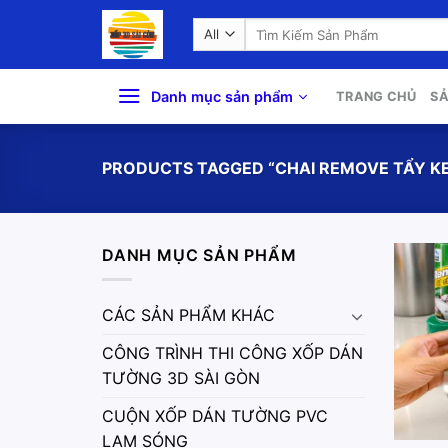
Skip
Search
to
for:
content
Danh mục sản phẩm
TRANG CHỦ
S
PRODUCTS TAGGED “CHAI REMOVE TẨY K
DANH MỤC SẢN PHẨM
CÁC SẢN PHẨM KHÁC
CÔNG TRÌNH THI CÔNG XỐP DÁN
TƯỜNG 3D SÀI GÒN
CUỘN XỐP DÁN TƯỜNG PVC
LAM SÓNG