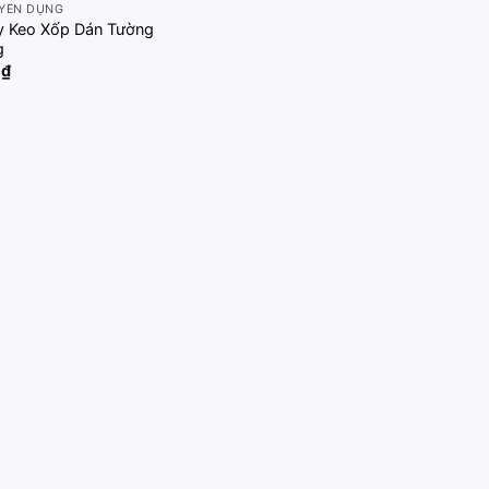
YÊN DỤNG
y Keo Xốp Dán Tường
g
0
₫