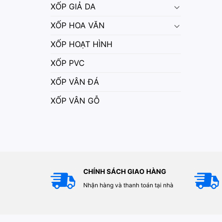
XỐP GIẢ DA
XỐP HOA VĂN
XỐP HOẠT HÌNH
XỐP PVC
XỐP VÂN ĐÁ
XỐP VÂN GỖ
CHÍNH SÁCH GIAO HÀNG
Nhận hàng và thanh toán tại nhà