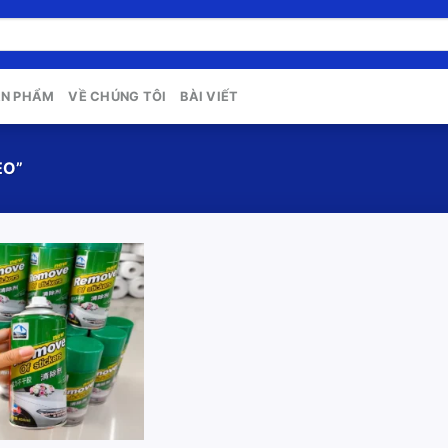
ẢN PHẨM
VỀ CHÚNG TÔI
BÀI VIẾT
EO”
Add to
wishlist