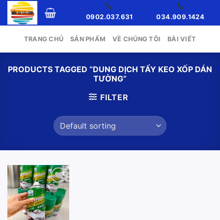
Skip
0902.037.631
034.909.1424
to
content
TRANG CHỦ
SẢN PHẨM
VỀ CHÚNG TÔI
BÀI VIẾT
PRODUCTS TAGGED “DUNG DỊCH TẨY KEO XỐP DÁN
TƯỜNG”
FILTER
Add to
wishlist