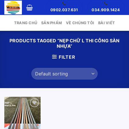
Skip
0902.037.631
034.909.1424
to
content
TRANG CHỦ
SẢN PHẨM
VỀ CHÚNG TÔI
BÀI VIẾT
PRODUCTS TAGGED “NẸP CHỮ L THI CÔNG SÀN
NHỰA”
FILTER
Add to
wishlist