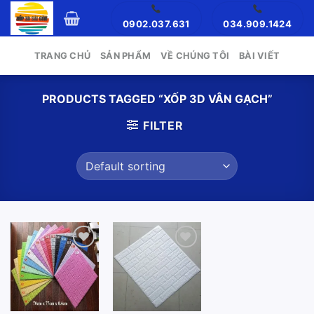
Skip
0902.037.631
034.909.1424
to
content
TRANG CHỦ
SẢN PHẨM
VỀ CHÚNG TÔI
BÀI VIẾT
PRODUCTS TAGGED “XỐP 3D VÂN GẠCH”
FILTER
Add to
Add to
wishlist
wishlist