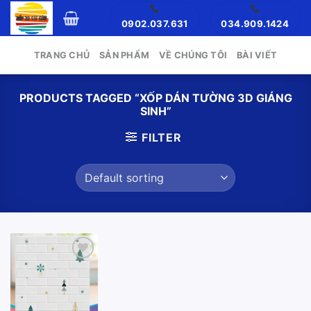
Skip
0902.037.631
034.909.1424
to
content
TRANG CHỦ
SẢN PHẨM
VỀ CHÚNG TÔI
BÀI VIẾT
PRODUCTS TAGGED “XỐP DÁN TƯỜNG 3D GIÁNG
SINH”
FILTER
Add to
wishlist