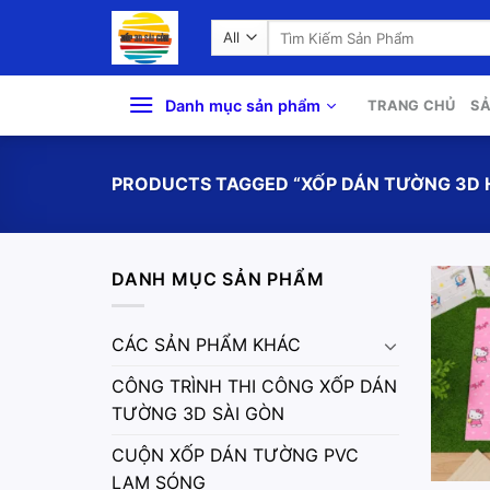
Skip
Search
to
for:
content
Danh mục sản phẩm
TRANG CHỦ
S
PRODUCTS TAGGED “XỐP DÁN TƯỜNG 3D H
DANH MỤC SẢN PHẨM
CÁC SẢN PHẨM KHÁC
CÔNG TRÌNH THI CÔNG XỐP DÁN
TƯỜNG 3D SÀI GÒN
CUỘN XỐP DÁN TƯỜNG PVC
LAM SÓNG