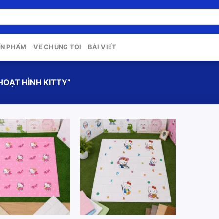
ẢN PHẨM
VỀ CHÚNG TÔI
BÀI VIẾT
OẠT HÌNH KITTY”
Add to
Add to
wishlist
wishlist