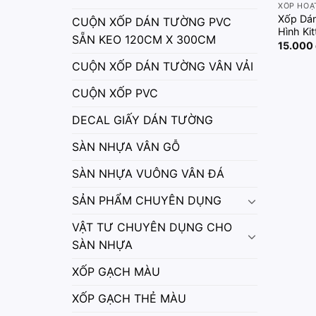
XỐP HOẠ
Xốp Dá
CUỘN XỐP DÁN TƯỜNG PVC
Hình Kit
SẴN KEO 120CM X 300CM
15.000
CUỘN XỐP DÁN TƯỜNG VÂN VẢI
CUỘN XỐP PVC
DECAL GIẤY DÁN TƯỜNG
SÀN NHỰA VÂN GỖ
SÀN NHỰA VUÔNG VÂN ĐÁ
SẢN PHẨM CHUYÊN DỤNG
VẬT TƯ CHUYÊN DỤNG CHO
SÀN NHỰA
XỐP GẠCH MÀU
XỐP GẠCH THẺ MÀU