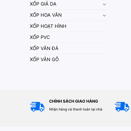
XỐP GIẢ DA
XỐP HOA VĂN
XỐP HOẠT HÌNH
XỐP PVC
XỐP VÂN ĐÁ
XỐP VÂN GỖ
CHÍNH SÁCH GIAO HÀNG
Nhận hàng và thanh toán tại nhà