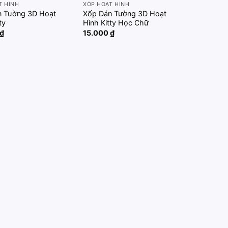
T HÌNH
XỐP HOẠT HÌNH
n Tường 3D Hoạt
Xốp Dán Tường 3D Hoạt
ty
Hình Kitty Học Chữ
₫
15.000
₫