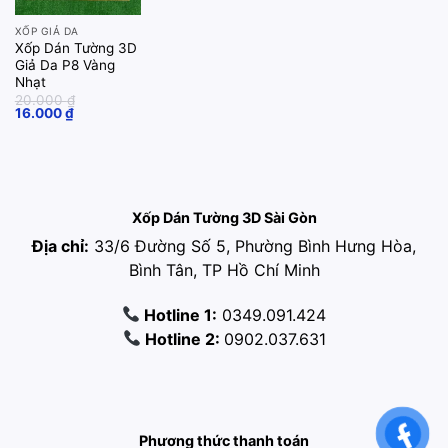
XỐP GIẢ DA
Xốp Dán Tường 3D
Giả Da P8 Vàng
Nhạt
20.000
₫
Original
Current
16.000
₫
price
price
was:
is:
20.000 ₫.
16.000 ₫.
Xốp Dán Tường 3D Sài Gòn
Địa chỉ:
33/6 Đường Số 5, Phường Bình Hưng Hòa,
Bình Tân, TP Hồ Chí Minh
Hotline 1:
0349.091.424
Hotline 2:
0902.037.631
Phương thức thanh toán