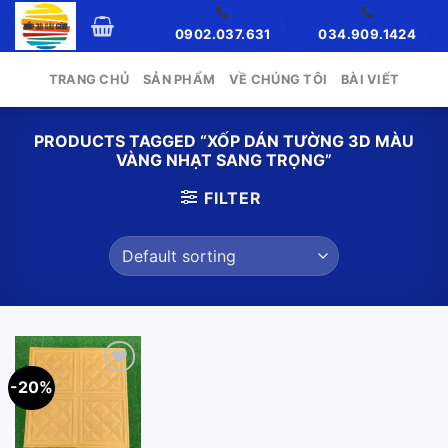
Skip
0902.037.631
034.909.1424
to
content
TRANG CHỦ
SẢN PHẨM
VỀ CHÚNG TÔI
BÀI VIẾT
PRODUCTS TAGGED “XỐP DÁN TƯỜNG 3D MÀU
VÀNG NHẠT SANG TRỌNG”
FILTER
-20%
Add to
wishlist