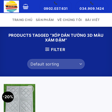
Skip
0902.037.631
034.909.1424
to
content
TRANG CHỦ
SẢN PHẨM
VỀ CHÚNG TÔI
BÀI VIẾT
PRODUCTS TAGGED “XỐP DÁN TƯỜNG 3D MÀU
XÁM ĐẬM”
FILTER
-20%
Add to
wishlist