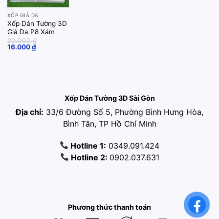
XỐP GIẢ DA
Xốp Dán Tường 3D
Giả Da P8 Xám
20.000
₫
Original
Current
16.000
₫
price
price
was:
is:
20.000 ₫.
16.000 ₫.
Xốp Dán Tường 3D Sài Gòn
Địa chỉ:
33/6 Đường Số 5, Phường Bình Hưng Hòa,
Bình Tân, TP Hồ Chí Minh
Hotline 1:
0349.091.424
Hotline 2:
0902.037.631
Phương thức thanh toán