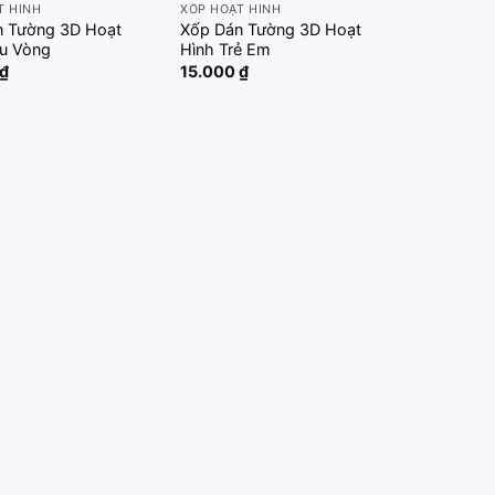
T HÌNH
XỐP HOẠT HÌNH
n Tường 3D Hoạt
Xốp Dán Tường 3D Hoạt
ầu Vòng
Hình Trẻ Em
₫
15.000
₫