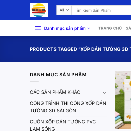
Skip
Search
to
for:
content
Danh mục sản phẩm
TRANG CHỦ
S
PRODUCTS TAGGED “XỐP DÁN TƯỜNG 3D 
DANH MỤC SẢN PHẨM
CÁC SẢN PHẨM KHÁC
CÔNG TRÌNH THI CÔNG XỐP DÁN
TƯỜNG 3D SÀI GÒN
CUỘN XỐP DÁN TƯỜNG PVC
LAM SÓNG