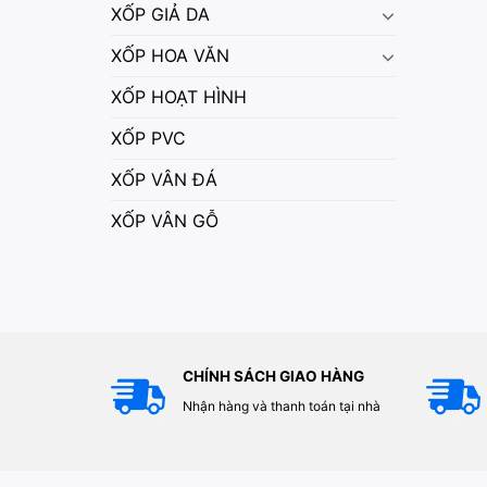
XỐP GIẢ DA
XỐP HOA VĂN
XỐP HOẠT HÌNH
XỐP PVC
XỐP VÂN ĐÁ
XỐP VÂN GỖ
CHÍNH SÁCH GIAO HÀNG
Nhận hàng và thanh toán tại nhà