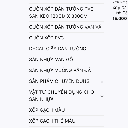
XỐP HOẠ
Xốp Dá
CUỘN XỐP DÁN TƯỜNG PVC
Hình C
SẴN KEO 120CM X 300CM
15.000
CUỘN XỐP DÁN TƯỜNG VÂN VẢI
CUỘN XỐP PVC
DECAL GIẤY DÁN TƯỜNG
SÀN NHỰA VÂN GỖ
SÀN NHỰA VUÔNG VÂN ĐÁ
SẢN PHẨM CHUYÊN DỤNG
VẬT TƯ CHUYÊN DỤNG CHO
SÀN NHỰA
XỐP GẠCH MÀU
XỐP GẠCH THẺ MÀU