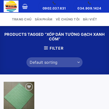
Skip
0902.037.631
034.909.1424
to
content
TRANG CHỦ
SẢN PHẨM
VỀ CHÚNG TÔI
BÀI VIẾT
PRODUCTS TAGGED “XỐP DÁN TƯỜNG GẠCH XANH
CỐM”
FILTER
Add to
wishlist