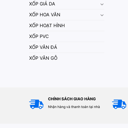
XỐP GIẢ DA
XỐP HOA VĂN
XỐP HOẠT HÌNH
XỐP PVC
XỐP VÂN ĐÁ
XỐP VÂN GỖ
CHÍNH SÁCH GIAO HÀNG
Nhận hàng và thanh toán tại nhà