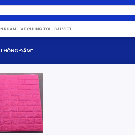
ẢN PHẨM
VỀ CHÚNG TÔI
BÀI VIẾT
U HỒNG ĐẬM”
Add to
wishlist