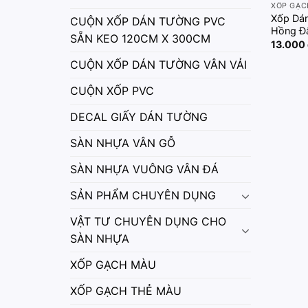
XỐP GẠC
Xốp Dá
CUỘN XỐP DÁN TƯỜNG PVC
Hồng 
SẴN KEO 120CM X 300CM
13.000
CUỘN XỐP DÁN TƯỜNG VÂN VẢI
CUỘN XỐP PVC
DECAL GIẤY DÁN TƯỜNG
SÀN NHỰA VÂN GỖ
SÀN NHỰA VUÔNG VÂN ĐÁ
SẢN PHẨM CHUYÊN DỤNG
VẬT TƯ CHUYÊN DỤNG CHO
SÀN NHỰA
XỐP GẠCH MÀU
XỐP GẠCH THẺ MÀU