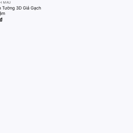
H MÀU
n Tường 3D Giả Gạch
Đậm
₫