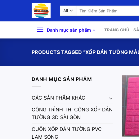
Skip
Search
to
for:
content
Danh mục sản phẩm
TRANG CHỦ
S
PRODUCTS TAGGED “XỐP DÁN TƯỜNG MÀ
DANH MỤC SẢN PHẨM
CÁC SẢN PHẨM KHÁC
CÔNG TRÌNH THI CÔNG XỐP DÁN
TƯỜNG 3D SÀI GÒN
CUỘN XỐP DÁN TƯỜNG PVC
LAM SÓNG