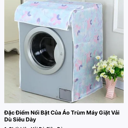
Đặc Điểm Nổi Bật Của Áo Trùm Máy Giặt Vải
Dù Siêu Dày