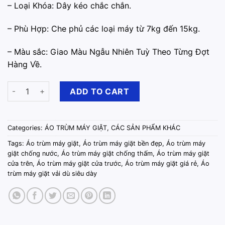
– Loại Khóa: Dây kéo chắc chắn.
– Phù Hợp: Che phủ các loại máy từ 7kg đến 15kg.
– Màu sắc: Giao Màu Ngẫu Nhiên Tuỳ Theo Từng Đợt
Hàng Về.
Áo Trùm Máy Giặt Cửa Trước(Cửa Ngang) Vải Dù Siêu Dày quan
ADD TO CART
Categories:
ÁO TRÙM MÁY GIẶT
,
CÁC SẢN PHẨM KHÁC
Tags:
Áo trùm máy giặt
,
Áo trùm máy giặt bền đẹp
,
Áo trùm máy
giặt chống nước
,
Áo trùm máy giặt chống thấm
,
Áo trùm máy giặt
cửa trên
,
Áo trùm máy giặt cửa trước
,
Áo trùm máy giặt giá rẻ
,
Áo
trùm máy giặt vải dù siêu dày