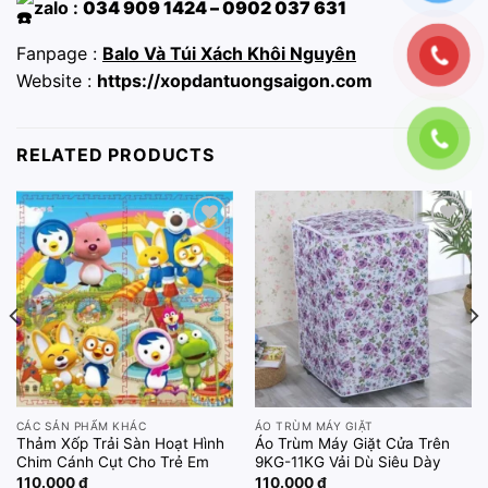
zalo :
034 909 1424 – 0902 037 631
Fanpage :
Balo Và Túi Xách Khôi Nguyên
Website :
https://xopdantuongsaigon.com
RELATED PRODUCTS
Add to
Add to
wishlist
wishlist
CÁC SẢN PHẨM KHÁC
ÁO TRÙM MÁY GIẶT
Thảm Xốp Trải Sàn Hoạt Hình
Áo Trùm Máy Giặt Cửa Trên
Chim Cánh Cụt Cho Trẻ Em
9KG-11KG Vải Dù Siêu Dày
110.000
₫
110.000
₫