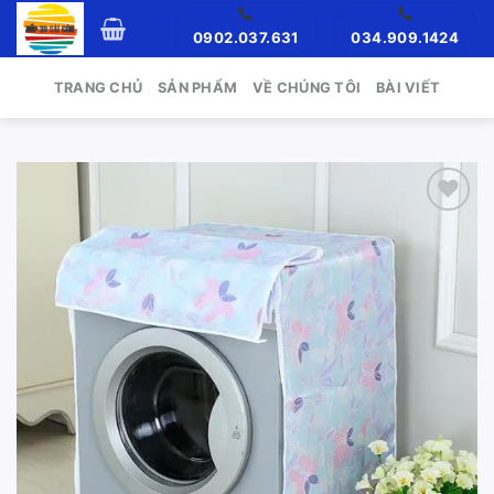
Skip
0902.037.631
034.909.1424
to
content
TRANG CHỦ
SẢN PHẨM
VỀ CHÚNG TÔI
BÀI VIẾT
Add to
wishlist