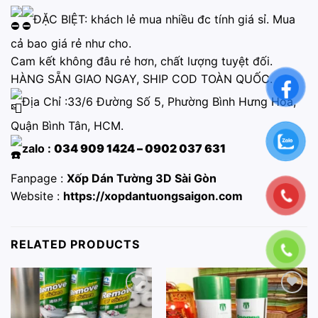
ĐẶC BIỆT: khách lẻ mua nhiều đc tính giá sỉ. Mua
cả bao giá rẻ như cho.
Cam kết không đâu rẻ hơn, chất lượng tuyệt đối.
HÀNG SẴN GIAO NGAY, SHIP COD TOÀN QUỐC.
Địa Chỉ :33/6 Đường Số 5, Phường Bình Hưng Hòa,
Quận Bình Tân, HCM.
zalo :
034 909 1424 – 0902 037 631
Fanpage :
Xốp Dán Tường 3D Sài Gòn
Website :
https://xopdantuongsaigon.com
RELATED PRODUCTS
Add to
Add to
wishlist
wishlist