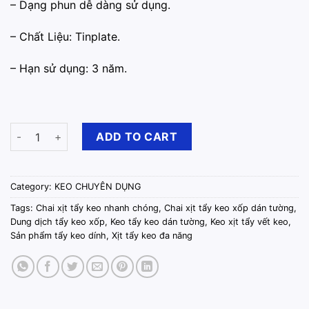
– Dạng phun dễ dàng sử dụng.
– Chất Liệu: Tinplate.
– Hạn sử dụng: 3 năm.
Chai Xịt Tẩy Keo Xốp Dán Tường quantity
ADD TO CART
Category:
KEO CHUYÊN DỤNG
Tags:
Chai xịt tẩy keo nhanh chóng
,
Chai xịt tẩy keo xốp dán tường
,
Dung dịch tẩy keo xốp
,
Keo tẩy keo dán tường
,
Keo xịt tẩy vết keo
,
Sản phẩm tẩy keo dính
,
Xịt tẩy keo đa năng