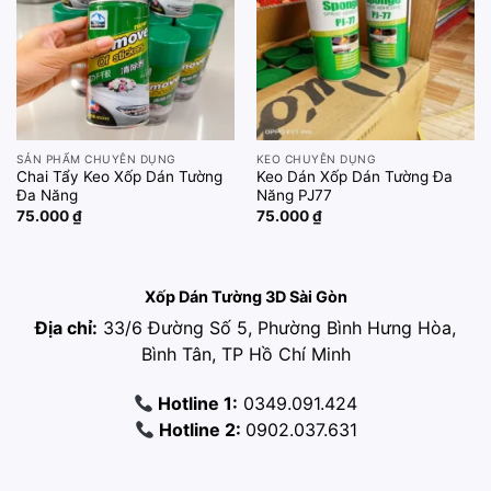
SẢN PHẨM CHUYÊN DỤNG
KEO CHUYÊN DỤNG
Chai Tẩy Keo Xốp Dán Tường
Keo Dán Xốp Dán Tường Đa
Đa Năng
Năng PJ77
75.000
₫
75.000
₫
Xốp Dán Tường 3D Sài Gòn
Địa chỉ:
33/6 Đường Số 5, Phường Bình Hưng Hòa,
Bình Tân, TP Hồ Chí Minh
Hotline 1:
0349.091.424
Hotline 2:
0902.037.631