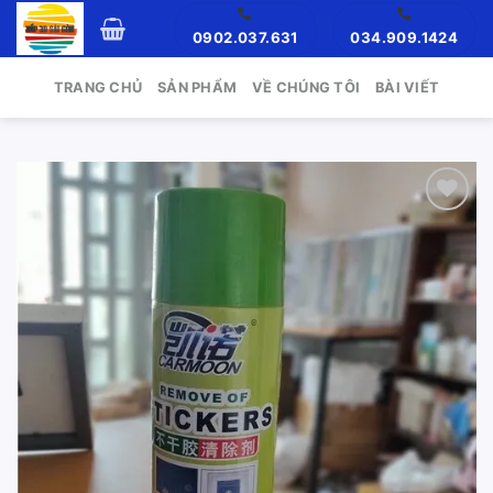
Skip
0902.037.631
034.909.1424
to
content
TRANG CHỦ
SẢN PHẨM
VỀ CHÚNG TÔI
BÀI VIẾT
Add to
wishlist