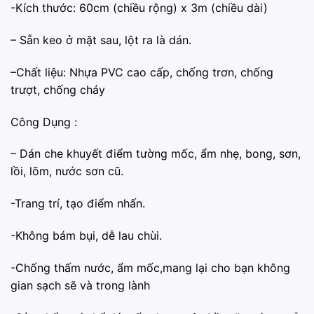
-Kích thước: 60cm (chiều rộng) x 3m (chiều dài)
– Sẵn keo ở mặt sau, lột ra là dán.
–Chất liệu: Nhựa PVC cao cấp, chống trơn, chống
trượt, chống cháy
Công Dụng :
– ️Dán che khuyết điểm tường mốc, ẩm nhẹ, bong, sơn,
lồi, lõm, nước sơn cũ.
-️Trang trí, tạo điểm nhấn.
️-Không bám bụi, dễ lau chùi.
️-Chống thấm nước, ẩm mốc,mang lại cho bạn không
gian sạch sẽ và trong lành