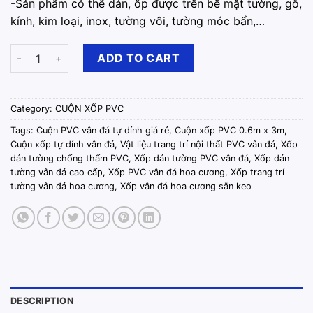
-️Sản phẩm có thể dán, ốp được trên bề mặt tường, gỗ,
kính, kim loại, inox, tường vôi, tường móc bẩn,…
Cuộn Xốp Dán Tường PVC Sẵn Keo 0.6m x 3m Đá Xám Bóng qu
ADD TO CART
Category:
CUỘN XỐP PVC
Tags:
Cuộn PVC vân đá tự dính giá rẻ
,
Cuộn xốp PVC 0.6m x 3m
,
Cuộn xốp tự dính vân đá
,
Vật liệu trang trí nội thất PVC vân đá
,
Xốp
dán tường chống thấm PVC
,
Xốp dán tường PVC vân đá
,
Xốp dán
tường vân đá cao cấp
,
Xốp PVC vân đá hoa cương
,
Xốp trang trí
tường vân đá hoa cương
,
Xốp vân đá hoa cương sẵn keo
DESCRIPTION