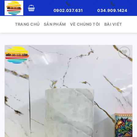
Skip
0902.037.631
034.909.1424
to
content
TRANG CHỦ
SẢN PHẨM
VỀ CHÚNG TÔI
BÀI VIẾT
Add to
wishlist