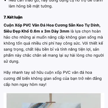
Nếu cần tháo gỡ, hãy dùng dụng cụ hỗ trợ để tránh
làm hỏng bề mặt tường.
7. Kết luận
Cuộn Xốp PVC Vân Đá Hoa Cương Sẵn Keo Tự Dính,
Siêu Đẹp Khổ 0.6m x 3m Dày 3mm
là lựa chọn hoàn
hảo cho những ai muốn nâng cấp không gian sống mà
không tốn quá nhiều chi phí hay công sức. Với thiết kế
sang trọng, chất liệu bền bỉ và tính năng tiện lợi, sản
phẩm này chắc chắn sẽ mang lại sự hài lòng cho người
sử dụng.
Hãy nhanh tay sở hữu cuộn xốp PVC vân đá hoa
cương để biến không gian sống của bạn trở nên đẳng
cấp hơn ngay hôm nay!