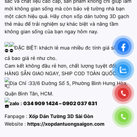
sắc và chất liệu cao cấp, sản phẩm không chỉ giúp làm
mới không gian sống mà còn bảo vệ tường nhà bạn
một cách hiệu quả. Hãy chọn xốp dán tường 3D gạch
thẻ màu để trải nghiệm sự khác biệt và nâng tầm
không gian sống của bạn ngay hôm nay.
ĐẶC BIỆT: khách lẻ mua nhiều đc tính giá sỉ. Mua
cả bao giá rẻ như cho.
Cam kết không đâu rẻ hơn, chất lượng tuyệt đối.
HÀNG SẴN GIAO NGAY, SHIP COD TOÀN QUỐC.
Địa Chỉ :33/6 Đường Số 5, Phường Bình Hưng Hòa,
Quận Bình Tân, HCM.
zalo :
034 909 1424 – 0902 037 631
Fanpage :
Xốp Dán Tường 3D Sài Gòn
Website :
https://xopdantuongsaigon.com