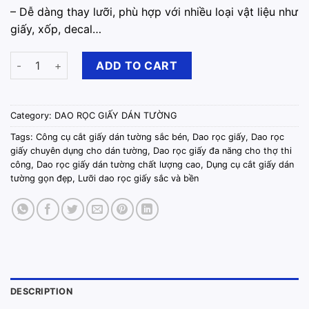
– Dễ dàng thay lưỡi, phù hợp với nhiều loại vật liệu như
giấy, xốp, decal…
Dao Rọc Giấy Dán Tường quantity
ADD TO CART
Category:
DAO RỌC GIẤY DÁN TƯỜNG
Tags:
Công cụ cắt giấy dán tường sắc bén
,
Dao rọc giấy
,
Dao rọc
giấy chuyên dụng cho dán tường
,
Dao rọc giấy đa năng cho thợ thi
công
,
Dao rọc giấy dán tường chất lượng cao
,
Dụng cụ cắt giấy dán
tường gọn đẹp
,
Lưỡi dao rọc giấy sắc và bền
DESCRIPTION