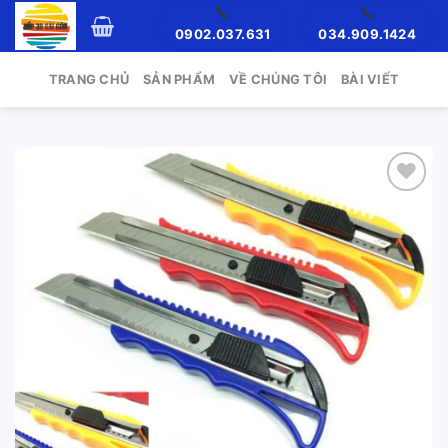
Skip
0902.037.631
034.909.1424
to
content
TRANG CHỦ
SẢN PHẨM
VỀ CHÚNG TÔI
BÀI VIẾT
Add to
wishlist