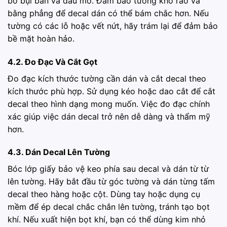
bỏ bụi bẩn và dầu mỡ. Đảm bảo tường khô ráo và
bằng phẳng để decal dán có thể bám chắc hơn. Nếu
tường có các lỗ hoặc vết nứt, hãy trám lại để đảm bảo
bề mặt hoàn hảo.
4.2. Đo Đạc Và Cắt Gọt
Đo đạc kích thước tường cần dán và cắt decal theo
kích thước phù hợp. Sử dụng kéo hoặc dao cắt để cắt
decal theo hình dạng mong muốn. Việc đo đạc chính
xác giúp việc dán decal trở nên dễ dàng và thẩm mỹ
hơn.
4.3. Dán Decal Lên Tường
Bóc lớp giấy bảo vệ keo phía sau decal và dán từ từ
lên tường. Hãy bắt đầu từ góc tường và dán từng tấm
decal theo hàng hoặc cột. Dùng tay hoặc dụng cụ
mềm để ép decal chắc chắn lên tường, tránh tạo bọt
khí. Nếu xuất hiện bọt khí, bạn có thể dùng kim nhỏ