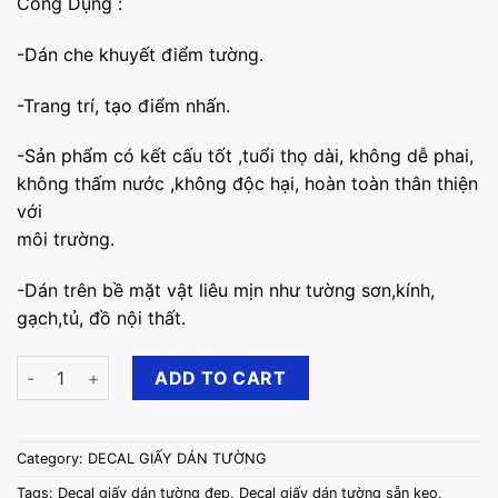
Công Dụng :
-Dán che khuyết điểm tường.
-️Trang trí, tạo điểm nhấn.
-Sản phẩm có kết cấu tốt ,tuổi thọ dài, không dễ phai,
không thấm nước ,không độc hại, hoàn toàn thân thiện
với
môi trường.
-Dán trên bề mặt vật liêu mịn như tường sơn,kính,
gạch,tủ, đồ nội thất.
Decal Giấy Dán Tường Màu Xanh Trời – Khổ 45cm x 10m quanti
ADD TO CART
Category:
DECAL GIẤY DÁN TƯỜNG
Tags:
Decal giấy dán tường đẹp
,
Decal giấy dán tường sẵn keo
,