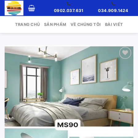
Skip
0902.037.631
034.909.1424
to
content
TRANG CHỦ
SẢN PHẨM
VỀ CHÚNG TÔI
BÀI VIẾT
Add to
wishlist