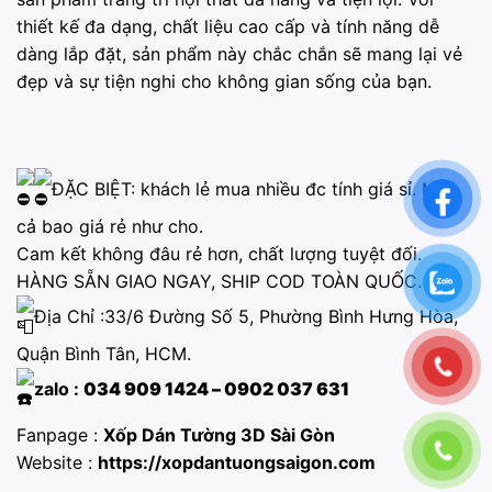
thiết kế đa dạng, chất liệu cao cấp và tính năng dễ
dàng lắp đặt, sản phẩm này chắc chắn sẽ mang lại vẻ
đẹp và sự tiện nghi cho không gian sống của bạn.
ĐẶC BIỆT: khách lẻ mua nhiều đc tính giá sỉ. Mua
cả bao giá rẻ như cho.
Cam kết không đâu rẻ hơn, chất lượng tuyệt đối.
HÀNG SẴN GIAO NGAY, SHIP COD TOÀN QUỐC.
Địa Chỉ :33/6 Đường Số 5, Phường Bình Hưng Hòa,
Quận Bình Tân, HCM.
zalo :
034 909 1424 – 0902 037 631
Fanpage :
Xốp Dán Tường 3D Sài Gòn
Website :
https://xopdantuongsaigon.com