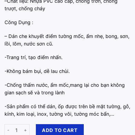
–Chất liệu: Nhựa PVC cao cấp, chống trơn, chống
trượt, chống cháy
Công Dụng :
– ️Dán che khuyết điểm tường mốc, ẩm nhẹ, bong, sơn,
lồi, lõm, nước sơn cũ.
-️Trang trí, tạo điểm nhấn.
️-Không bám bụi, dễ lau chùi.
️-Chống thấm nước, ẩm mốc,mang lại cho bạn không
gian sạch sẽ và trong lành
-️Sản phẩm có thể dán, ốp được trên bề mặt tường, gỗ,
kính, kim loại, inox, tường vôi, tường móc bẩn,…
Xốp Dán Tường 3D PVC Đá Bông Sẵn Keo 60cm x 30cm quanti
ADD TO CART