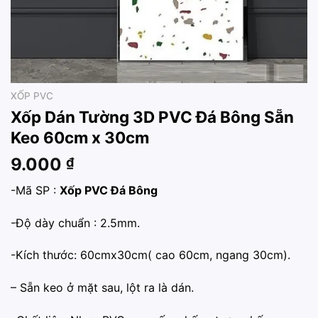
XỐP PVC
Xốp Dán Tường 3D PVC Đá Bông Sẵn
Keo 60cm x 30cm
9.000
₫
-Mã SP :
Xốp PVC Đá Bông
-Độ dày chuẩn : 2.5mm.
-Kích thước: 60cmx30cm( cao 60cm, ngang 30cm).
– Sẵn keo ở mặt sau, lột ra là dán.