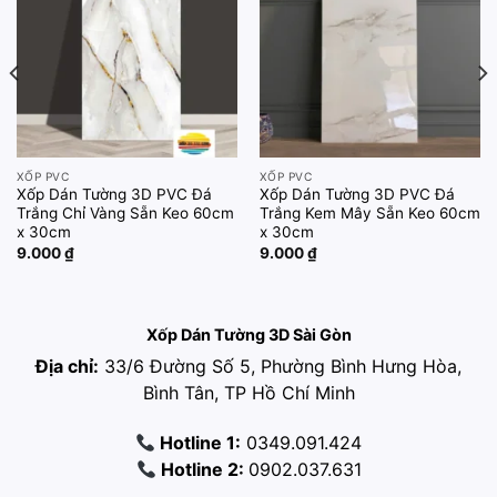
wishlist
wishlist
XỐP PVC
XỐP PVC
Xốp Dán Tường 3D PVC Đá
Xốp Dán Tường 3D PVC Đá
Trắng Chỉ Vàng Sẵn Keo 60cm
Trắng Kem Mây Sẵn Keo 60cm
x 30cm
x 30cm
9.000
₫
9.000
₫
Xốp Dán Tường 3D Sài Gòn
Địa chỉ:
33/6 Đường Số 5, Phường Bình Hưng Hòa,
Bình Tân, TP Hồ Chí Minh
Hotline 1:
0349.091.424
Hotline 2:
0902.037.631