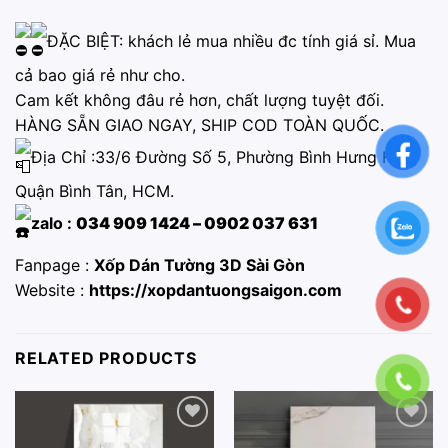
ĐẶC BIỆT: khách lẻ mua nhiều đc tính giá sỉ. Mua
cả bao giá rẻ như cho.
Cam kết không đâu rẻ hơn, chất lượng tuyệt đối.
HÀNG SẴN GIAO NGAY, SHIP COD TOÀN QUỐC.
Địa Chỉ :33/6 Đường Số 5, Phường Bình Hưng Hòa,
Quận Bình Tân, HCM.
zalo :
034 909 1424 – 0902 037 631
Fanpage :
Xốp Dán Tường 3D Sài Gòn
Website :
https://xopdantuongsaigon.com
RELATED PRODUCTS
Add to
Add to