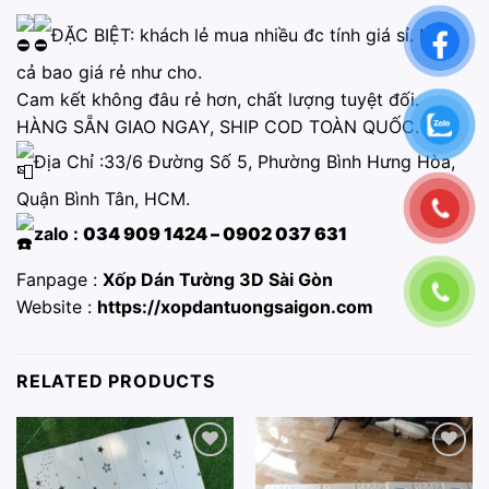
ĐẶC BIỆT: khách lẻ mua nhiều đc tính giá sỉ. Mua
cả bao giá rẻ như cho.
Cam kết không đâu rẻ hơn, chất lượng tuyệt đối.
HÀNG SẴN GIAO NGAY, SHIP COD TOÀN QUỐC.
Địa Chỉ :33/6 Đường Số 5, Phường Bình Hưng Hòa,
Quận Bình Tân, HCM.
zalo :
034 909 1424 – 0902 037 631
Fanpage :
Xốp Dán Tường 3D Sài Gòn
Website :
https://xopdantuongsaigon.com
RELATED PRODUCTS
Add to
Add to
wishlist
wishlist