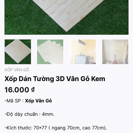
XỐP VÂN GỖ
Xốp Dán Tường 3D Vân Gỗ Kem
16.000
₫
-Mã SP :
Xốp Vân Gỗ
-Độ dày chuẩn : 4mm.
-Kích thước: 70*77 ( ngang 70cm, cao 77cm).