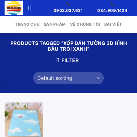
Skip
0902.037.631
034.909.1424
to
content
TRANG CHỦ
SẢN PHẨM
VỀ CHÚNG TÔI
BÀI VIẾT
PRODUCTS TAGGED “XỐP DÁN TƯỜNG 3D HÌNH
BẦU TRỜI XANH”
FILTER
Add to
wishlist