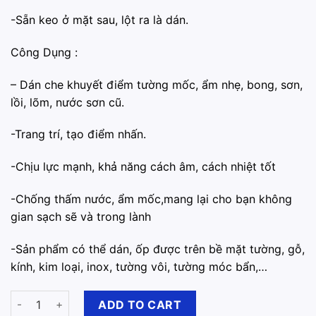
-Sẵn keo ở mặt sau, lột ra là dán.
Công Dụng :
– ️Dán che khuyết điểm tường mốc, ẩm nhẹ, bong, sơn,
lồi, lõm, nước sơn cũ.
-️Trang trí, tạo điểm nhấn.
️-Chịu lực mạnh, khả năng cách âm, cách nhiệt tốt
️-Chống thấm nước, ẩm mốc,mang lại cho bạn không
gian sạch sẽ và trong lành
-️Sản phẩm có thể dán, ốp được trên bề mặt tường, gỗ,
kính, kim loại, inox, tường vôi, tường móc bẩn,…
Xốp Dán Tường 3D Hoạt Hình Bầu Trời quantity
ADD TO CART