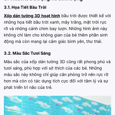
3.1. Họa Tiết Bầu Trời
Xốp dán tường 3D hoạt hình
bầu trời được thiết kế với
những họa tiết bầu trời xanh, mây trắng, mặt trời rực
rỡ và những cánh chim bay lượn. Những hình ảnh này
không chỉ làm cho không gian của bé thêm phần sinh
động mà còn mang lại cảm giác bình yên, thư thái.
3.2. Màu Sắc Tươi Sáng
Màu sắc của xốp dán tường 3D cũng rất phong phú và
tươi sáng, phù hợp với sở thích của các bé. Những
màu sắc này không chỉ giúp căn phòng trở nên rực rỡ
hơn mà còn có tác dụng tích cực đối với tâm lý và sự
phát triển trí não của trẻ.