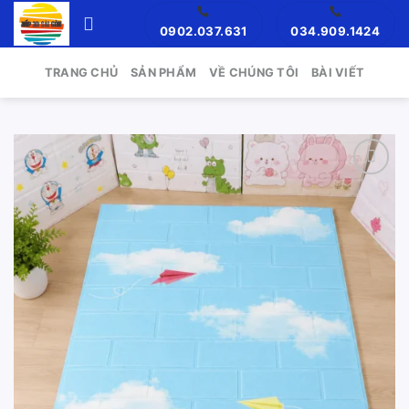
Skip
0902.037.631
034.909.1424
to
content
TRANG CHỦ
SẢN PHẨM
VỀ CHÚNG TÔI
BÀI VIẾT
Add to
wishlist