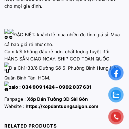
cho mọi gia đình.
ĐẶC BIỆT: khách lẻ mua nhiều đc tính giá sỉ. Mua
cả bao giá rẻ như cho.
Cam kết không đâu rẻ hơn, chất lượng tuyệt đối.
HÀNG SẴN GIAO NGAY, SHIP COD TOÀN QUỐC.
Địa Chỉ :33/6 Đường Số 5, Phường Bình Hưng Hòa,
Quận Bình Tân, HCM.
zalo :
034 909 1424 – 0902 037 631
Fanpage :
Xốp Dán Tường 3D Sài Gòn
Website :
https://xopdantuongsaigon.com
RELATED PRODUCTS