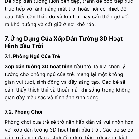
Để xốp dán tường luôn bền đẹp, tránh để xốp tiếp xúc
trực tiếp với ánh nắng mặt trời hoặc nơi có nhiệt độ
cao. Nếu cần tháo dỡ và lưu trữ, hãy cẩn thận gỡ xốp
ra khỏi tường và cất giữ ở nơi khô ráo.
7. Ứng Dụng Của Xốp Dán Tường 3D Hoạt
Hình Bầu Trời
7.1. Phòng Ngủ Của Trẻ
Xốp dán tường 3D hoạt hình
bầu trời là lựa chọn lý
tưởng cho phòng ngủ của trẻ, mang lại một không
gian vui tươi, sinh động và đầy sáng tạo. Các bé sẽ
cảm thấy thích thú và thoải mái khi sống trong không
gian đầy màu sắc và hình ảnh sinh động.
7.2. Phòng Chơi
Phòng chơi của trẻ sẽ trở nên hấp dẫn và vui nhộn hơn
với xốp dán tường 3D hoạt hình bầu trời. Các bé sẽ có
cảm giác như đang chơi đùa dưới bầu trời xanh, kích