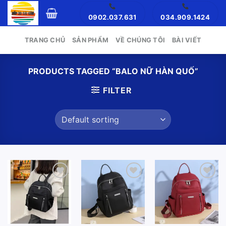
Skip
0902.037.631
034.909.1424
to
content
TRANG CHỦ
SẢN PHẨM
VỀ CHÚNG TÔI
BÀI VIẾT
PRODUCTS TAGGED “BALO NỮ HÀN QUỐ”
FILTER
Add to
Add to
Add to
wishlist
wishlist
wishlist