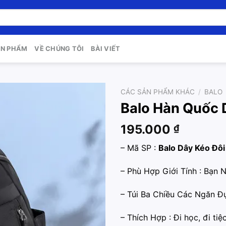
ẢN PHẨM
VỀ CHÚNG TÔI
BÀI VIẾT
CÁC SẢN PHẨM KHÁC
/
BALO
Balo Hàn Quốc 
Add to
wishlist
195.000
₫
– Mã SP :
Balo Dây Kéo Đôi
– Phù Hợp Giới Tính : Bạn N
– Túi Ba Chiều Các Ngăn Đự
– Thích Hợp : Đi học, đi tiệc