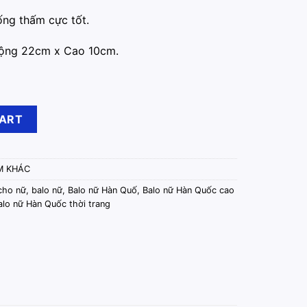
ống thấm cực tốt.
Rộng 22cm x Cao 10cm.
u Đen quantity
CART
M KHÁC
cho nữ
,
balo nữ
,
Balo nữ Hàn Quố
,
Balo nữ Hàn Quốc cao
alo nữ Hàn Quốc thời trang