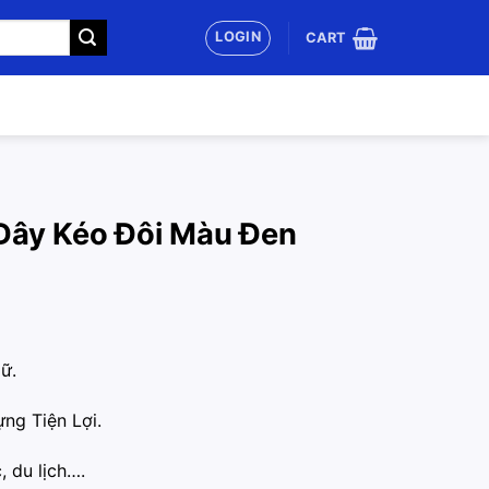
LOGIN
CART
Dây Kéo Đôi Màu Đen
ữ.
ng Tiện Lợi.
, du lịch….