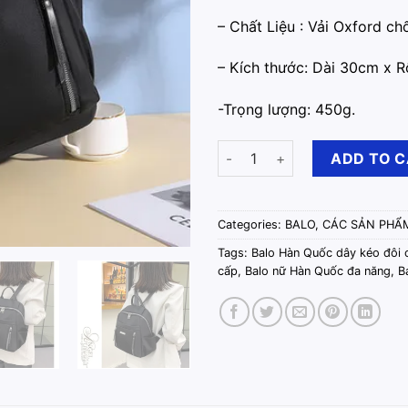
– Chất Liệu : Vải Oxford ch
– Kích thước: Dài 30cm x 
-Trọng lượng: 450g.
Balo Hàn Quốc Dây Kéo Đôi Mà
ADD TO 
Categories:
BALO
,
CÁC SẢN PHẨ
Tags:
Balo Hàn Quốc dây kéo đôi 
cấp
,
Balo nữ Hàn Quốc đa năng
,
B