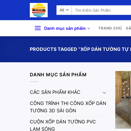
Skip
Search
to
for:
content
Danh mục sản phẩm
TRANG CHỦ
S
PRODUCTS TAGGED “XỐP DÁN TƯỜNG TỰ 
DANH MỤC SẢN PHẨM
CÁC SẢN PHẨM KHÁC
CÔNG TRÌNH THI CÔNG XỐP DÁN
TƯỜNG 3D SÀI GÒN
CUỘN XỐP DÁN TƯỜNG PVC
LAM SÓNG