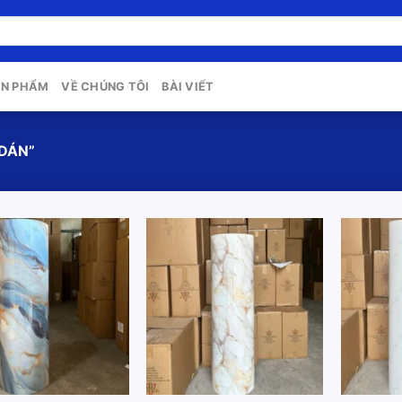
ẢN PHẨM
VỀ CHÚNG TÔI
BÀI VIẾT
DÁN”
Add to
Add to
wishlist
wishlist