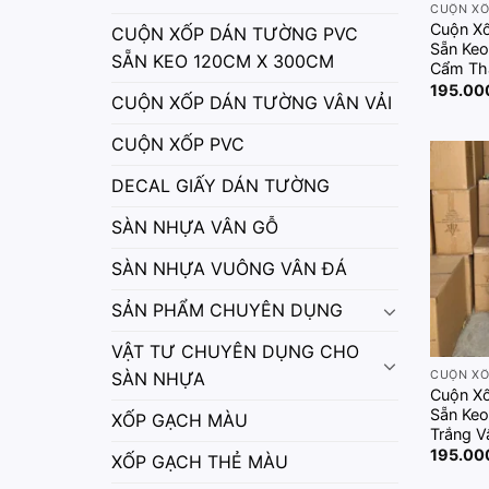
Cuộn X
CUỘN XỐP DÁN TƯỜNG PVC
Sẵn Keo
SẴN KEO 120CM X 300CM
Cẩm Th
195.0
CUỘN XỐP DÁN TƯỜNG VÂN VẢI
CUỘN XỐP PVC
DECAL GIẤY DÁN TƯỜNG
SÀN NHỰA VÂN GỖ
SÀN NHỰA VUÔNG VÂN ĐÁ
SẢN PHẨM CHUYÊN DỤNG
VẬT TƯ CHUYÊN DỤNG CHO
SÀN NHỰA
Cuộn X
Sẵn Keo
XỐP GẠCH MÀU
Trắng 
195.0
XỐP GẠCH THẺ MÀU