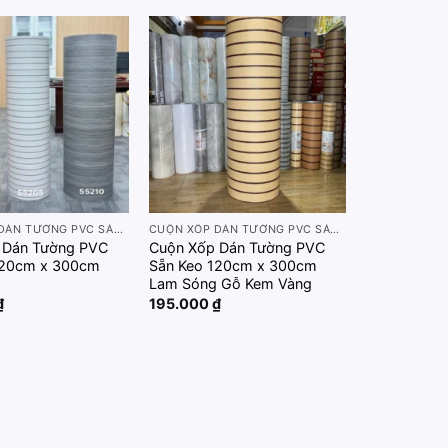
Add to
Add to
wishlist
wishlist
CUỘN XỐP DÁN TƯỜNG PVC SẴN KEO 120CM X 300CM
CUỘN XỐP DÁN TƯỜNG PVC SẴN KEO 120CM X 300CM
 Dán Tường PVC
Cuộn Xốp Dán Tường PVC
120cm x 300cm
Sẵn Keo 120cm x 300cm
g
Lam Sóng Gỗ Kem Vàng
₫
195.000
₫