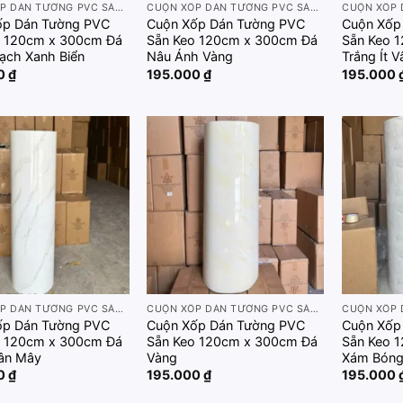
CUỘN XỐP DÁN TƯỜNG PVC SẴN KEO 120CM X 300CM
CUỘN XỐP DÁN TƯỜNG PVC SẴN KEO 120CM X 300CM
ốp Dán Tường PVC
Cuộn Xốp Dán Tường PVC
Cuộn Xốp
 120cm x 300cm Đá
Sẵn Keo 120cm x 300cm Đá
Sẵn Keo 
ạch Xanh Biển
Nâu Ánh Vàng
Trắng Ít 
00
₫
195.000
₫
195.000
Add to
Add to
wishlist
wishlist
CUỘN XỐP DÁN TƯỜNG PVC SẴN KEO 120CM X 300CM
CUỘN XỐP DÁN TƯỜNG PVC SẴN KEO 120CM X 300CM
ốp Dán Tường PVC
Cuộn Xốp Dán Tường PVC
Cuộn Xốp
 120cm x 300cm Đá
Sẵn Keo 120cm x 300cm Đá
Sẵn Keo 
Vân Mây
Vàng
Xám Bón
00
₫
195.000
₫
195.000