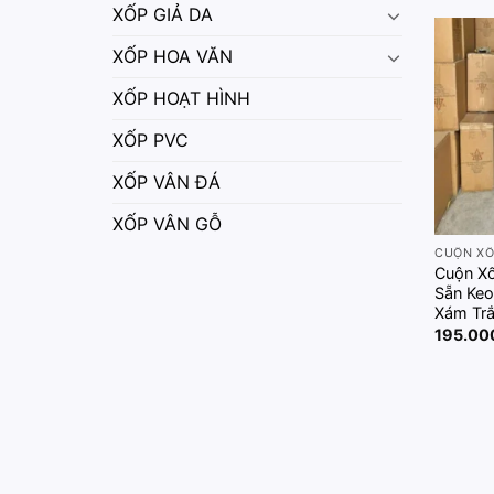
XỐP GIẢ DA
XỐP HOA VĂN
XỐP HOẠT HÌNH
XỐP PVC
XỐP VÂN ĐÁ
XỐP VÂN GỖ
Cuộn X
Sẵn Keo
Xám Tră
195.0