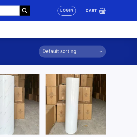
LOGIN
CART
Add to
Add to
wishlist
wishlist