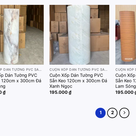
Add to
Add to
wishlist
wishlist
CUỘN XỐP DÁN TƯỜNG PVC SẴN KEO 120CM X 300CM
CUỘN XỐP DÁN TƯỜNG PVC SẴN KEO 120CM X 300CM
ốp Dán Tường PVC
Cuộn Xốp Dán Tường PVC
Cuộn Xốp
 120cm x 300cm Đá
Sẵn Keo 120cm x 300cm Đá
Sẵn Keo 
́ng
Xanh Ngọc
Lam Són
00
₫
195.000
₫
195.000
1
2