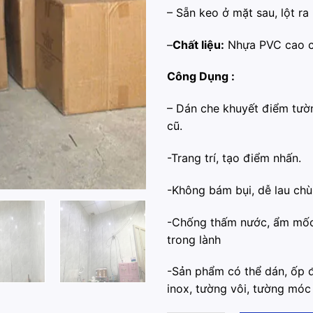
– Sẵn keo ở mặt sau, lột ra 
–
Chất liệu:
Nhựa PVC cao cấ
Công Dụng :
– ️Dán che khuyết điểm tườ
cũ.
-️Trang trí, tạo điểm nhấn.
️-Không bám bụi, dễ lau chùi
️-Chống thấm nước, ẩm mốc
trong lành
-️Sản phẩm có thể dán, ốp đ
inox, tường vôi, tường móc