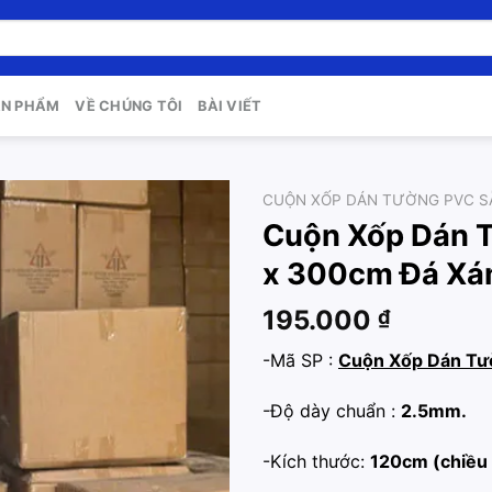
ẢN PHẨM
VỀ CHÚNG TÔI
BÀI VIẾT
CUỘN XỐP DÁN TƯỜNG PVC 
Cuộn Xốp Dán 
Add to
x 300cm Đá Xá
wishlist
195.000
₫
-Mã SP :
Cuộn Xốp Dán T
-Độ dày chuẩn :
2.5mm.
-Kích thước:
120cm (chiều 