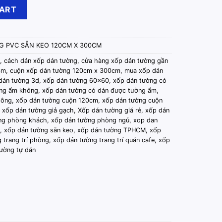
Keo 120cm x 300cm Đá Xám Bóng quantity
CART
NG PVC SẴN KEO 120CM X 300CM
,
cách dán xốp dán tường
,
cửa hàng xốp dán tường gần
3m
,
cuộn xốp dán tường 120cm x 300cm
,
mua xốp dán
dán tường 3d
,
xốp dán tường 60x60
,
xốp dán tường có
ống ẩm không
,
xốp dán tường có dán được tường ẩm
,
hông
,
xốp dán tường cuộn 120cm
,
xốp dán tường cuộn
,
xốp dán tường giả gạch
,
Xốp dán tường giá rẻ
,
xốp dán
ng phòng khách
,
xốp dán tường phòng ngủ
,
xop dan
,
xốp dán tường sẵn keo
,
xốp dán tường TPHCM
,
xốp
 trang trí phòng
,
xốp dán tường trang trí quán cafe
,
xốp
ường tự dán