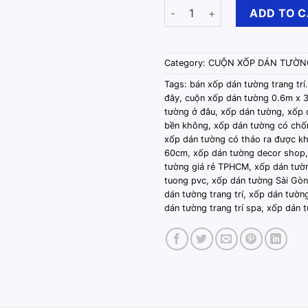
Cuộn Xốp Dán Tường PVC Sẵn 
ADD TO 
Category:
CUỘN XỐP DÁN TƯỜ
Tags:
bán xốp dán tường trang trí.
đây
,
cuộn xốp dán tường 0.6m x 
tường ở đâu
,
xốp dán tường
,
xốp 
bền không
,
xốp dán tường có ch
xốp dán tường có tháo ra được k
60cm
,
xốp dán tường decor shop
tường giá rẻ TPHCM
,
xốp dán tườ
tuong pvc
,
xốp dán tường Sài Gòn
dán tường trang trí
,
xốp dán tường
dán tường trang trí spa
,
xốp dán t