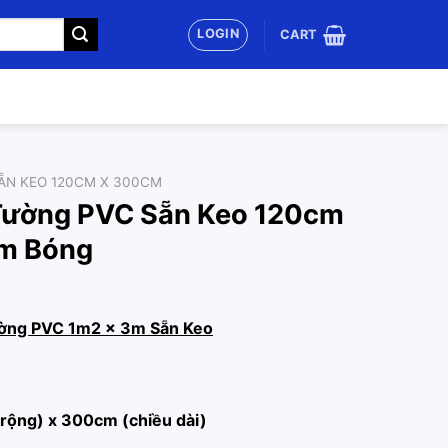
LOGIN
CART
SẴN KEO 120CM X 300CM
Tường PVC Sẵn Keo 120cm
m Bóng
ường PVC
1m2 x 3m Sẵn Keo
rộng) x 300cm (chiều dài)