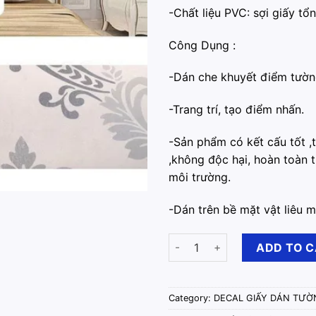
-Chất liệu PVC: sợi giấy t
Công Dụng :
-Dán che khuyết điểm tườn
-️Trang trí, tạo điểm nhấn.
-Sản phẩm có kết cấu tốt ,
,không độc hại, hoàn toàn t
môi trường.
-Dán trên bề mặt vật liêu m
Decal Giấy Dán Tường Hoàng 
ADD TO 
Category:
DECAL GIẤY DÁN TƯỜ