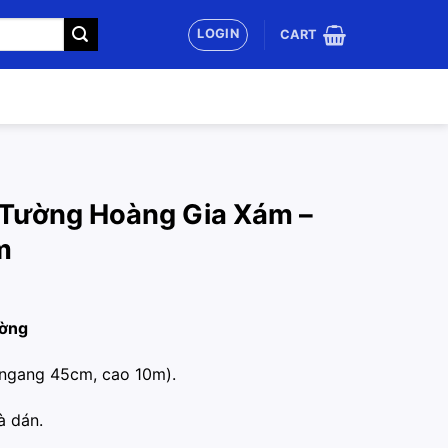
LOGIN
CART
 Tường Hoàng Gia Xám –
m
ường
 ngang 45cm, cao 10m).
à dán.