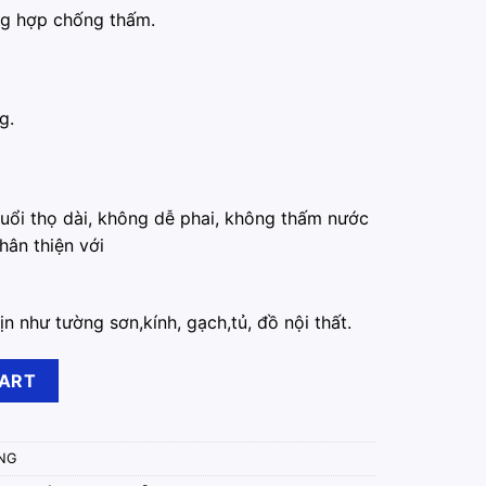
ổng hợp chống thấm.
g.
tuổi thọ dài, không dễ phai, không thấm nước
hân thiện với
ịn như tường sơn,kính, gạch,tủ, đồ nội thất.
Gia Xám – Khổ 45cm x 10m quantity
CART
NG