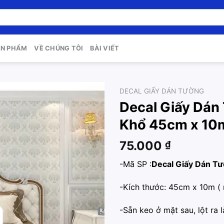
ẢN PHẨM
VỀ CHÚNG TÔI
BÀI VIẾT
DECAL GIẤY DÁN TƯỜNG
Decal Giấy Dán
Add to
Khổ 45cm x 10
wishlist
75.000
₫
-Mã SP :
Decal Giấy Dán T
-Kích thước: 45cm x 10m (
-Sẵn keo ở mặt sau, lột ra l