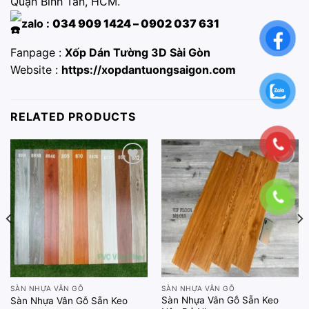
Quận Bình Tân, HCM.
zalo :
034 909 1424 – 0902 037 631
Fanpage :
Xốp Dán Tường 3D Sài Gòn
Website :
https://xopdantuongsaigon.com
RELATED PRODUCTS
Add to
Add to
wishlist
wishlist
SÀN NHỰA VÂN GỖ
SÀN NHỰA VÂN GỖ
Sàn Nhựa Vân Gỗ Sẵn Keo
Sàn Nhựa Vân Gỗ Sẵn Keo