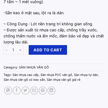
7 tấm ~ 1 mét vuông).
-Sẵn keo ở mặt sau, lột ra là dán.
– Công Dụng : Lót nền trang trí không gian sống.
– Được sản xuất từ nhựa cao cấp, chống trầy xước,
chống thấm nước và ẩm mốc, đảm bảo vẻ đẹp và chất
lượng lâu dài.
Sàn Nhựa Vân Gỗ Sẵn Keo Trắng Kem quantity
ADD TO CART
Category:
SÀN NHỰA VÂN GỖ
Tags:
Sàn nhựa cao cấp
,
Sàn nhựa PVC vân gỗ
,
Sàn nhựa tự dán
,
Sàn nhựa vân gỗ có keo sẵn
,
Sàn nhựa vân gỗ giá rẻ