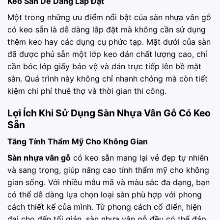
Keo Sẵn Dễ Dàng Lắp Đặt
Một trong những ưu điểm nổi bật của sàn nhựa vân gỗ
có keo sẵn là dễ dàng lắp đặt mà không cần sử dụng
thêm keo hay các dụng cụ phức tạp. Mặt dưới của sàn
đã được phủ sẵn một lớp keo dán chất lượng cao, chỉ
cần bóc lớp giấy bảo vệ và dán trực tiếp lên bề mặt
sàn. Quá trình này không chỉ nhanh chóng mà còn tiết
kiệm chi phí thuê thợ và thời gian thi công.
Lợi Ích Khi Sử Dụng Sàn Nhựa Vân Gỗ Có Keo
Sẵn
Tăng Tính Thẩm Mỹ Cho Không Gian
Sàn nhựa vân gỗ
có keo sẵn mang lại vẻ đẹp tự nhiên
và sang trọng, giúp nâng cao tính thẩm mỹ cho không
gian sống. Với nhiều mẫu mã và màu sắc đa dạng, bạn
có thể dễ dàng lựa chọn loại sàn phù hợp với phong
cách thiết kế của mình. Từ phong cách cổ điển, hiện
đại cho đến tối giản, sàn nhựa vân gỗ đều có thể đáp