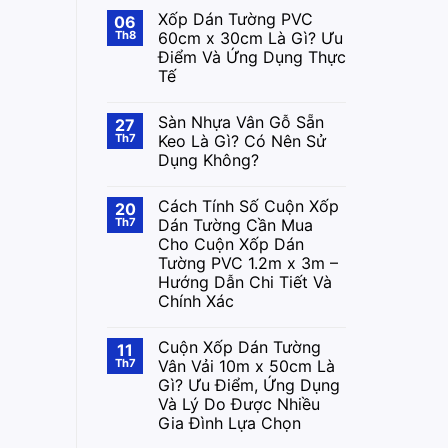
Xốp Dán Tường PVC
06
Th8
60cm x 30cm Là Gì? Ưu
Điểm Và Ứng Dụng Thực
Tế
Sàn Nhựa Vân Gỗ Sẵn
27
Th7
Keo Là Gì? Có Nên Sử
Dụng Không?
Cách Tính Số Cuộn Xốp
20
Th7
Dán Tường Cần Mua
Cho Cuộn Xốp Dán
Tường PVC 1.2m x 3m –
Hướng Dẫn Chi Tiết Và
Chính Xác
Cuộn Xốp Dán Tường
11
Th7
Vân Vải 10m x 50cm Là
Gì? Ưu Điểm, Ứng Dụng
Và Lý Do Được Nhiều
Gia Đình Lựa Chọn