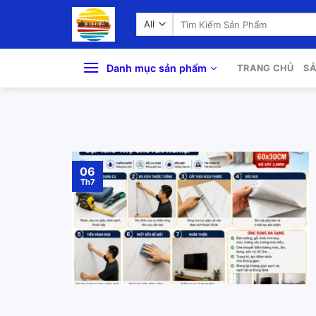
Skip
Search
to
for:
content
Danh mục sản phẩm
TRANG CHỦ
S
06
Th7