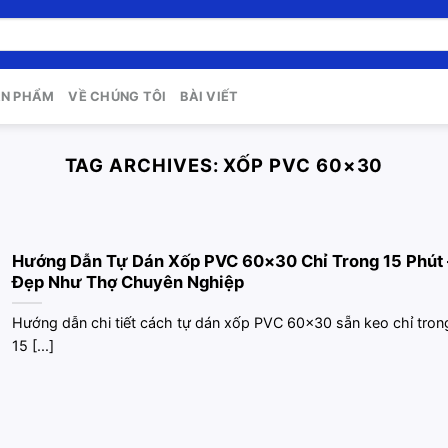
ẢN PHẨM
VỀ CHÚNG TÔI
BÀI VIẾT
TAG ARCHIVES:
XỐP PVC 60×30
Hướng Dẫn Tự Dán Xốp PVC 60×30 Chỉ Trong 15 Phút 
Đẹp Như Thợ Chuyên Nghiệp
Hướng dẫn chi tiết cách tự dán xốp PVC 60×30 sẵn keo chỉ tron
15 [...]