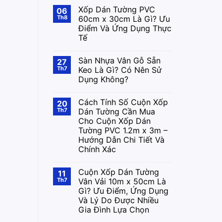
Xốp Dán Tường PVC
06
Th8
60cm x 30cm Là Gì? Ưu
Điểm Và Ứng Dụng Thực
Tế
Sàn Nhựa Vân Gỗ Sẵn
27
Th7
Keo Là Gì? Có Nên Sử
Dụng Không?
Cách Tính Số Cuộn Xốp
20
Th7
Dán Tường Cần Mua
Cho Cuộn Xốp Dán
Tường PVC 1.2m x 3m –
Hướng Dẫn Chi Tiết Và
Chính Xác
Cuộn Xốp Dán Tường
11
Th7
Vân Vải 10m x 50cm Là
Gì? Ưu Điểm, Ứng Dụng
Và Lý Do Được Nhiều
Gia Đình Lựa Chọn