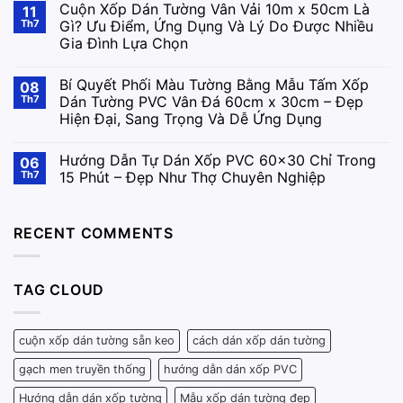
Cuộn Xốp Dán Tường Vân Vải 10m x 50cm Là
11
Th7
Gì? Ưu Điểm, Ứng Dụng Và Lý Do Được Nhiều
Gia Đình Lựa Chọn
Bí Quyết Phối Màu Tường Bằng Mẫu Tấm Xốp
08
Th7
Dán Tường PVC Vân Đá 60cm x 30cm – Đẹp
Hiện Đại, Sang Trọng Và Dễ Ứng Dụng
Hướng Dẫn Tự Dán Xốp PVC 60×30 Chỉ Trong
06
Th7
15 Phút – Đẹp Như Thợ Chuyên Nghiệp
RECENT COMMENTS
TAG CLOUD
cuộn xốp dán tường sẵn keo
cách dán xốp dán tường
gạch men truyền thống
hướng dẫn dán xốp PVC
Hướng dẫn dán xốp tường
Mẫu xốp dán tường đẹp