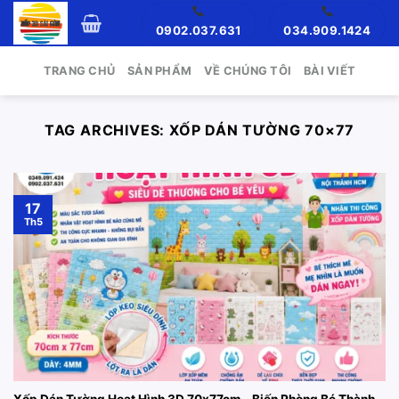
Skip
0902.037.631
034.909.1424
to
content
TRANG CHỦ
SẢN PHẨM
VỀ CHÚNG TÔI
BÀI VIẾT
TAG ARCHIVES:
XỐP DÁN TƯỜNG 70×77
17
Th5