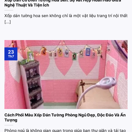
Xốp Dán Cổ Điển Tường Hoa Sen: Sự Kết Hợp Hoàn Hảo Giữa
Nghệ Thuật Và Tiện Ích
Xốp dán tường hoa sen không chỉ là một vật liệu trang trí nội thất
[...]
23
Th7
Cách Phối Màu Xốp Dán Tường Phòng Ngủ Đẹp, Độc Đáo Và Ấn
Tượng
Phòng ngủ là không gian quan trọng giúp bạn thư giãn và tái tạo