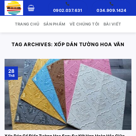
Skip
0902.037.631
034.909.1424
to
content
TRANG CHỦ
SẢN PHẨM
VỀ CHÚNG TÔI
BÀI VIẾT
TAG ARCHIVES:
XỐP DÁN TƯỜNG HOA VĂN
28
Th8