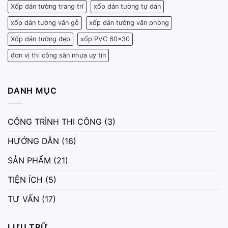
Xốp dán tường trang trí
xốp dán tường tự dán
xốp dán tường vân gỗ
xốp dán tường văn phòng
Xốp dán tường đẹp
xốp PVC 60x30
đơn vị thi công sàn nhựa uy tín
DANH MỤC
CÔNG TRÌNH THI CÔNG
(3)
HƯỚNG DẪN
(16)
SẢN PHẨM
(21)
TIỆN ÍCH
(5)
TƯ VẤN
(17)
LƯU TRỮ