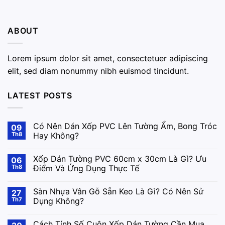
ABOUT
Lorem ipsum dolor sit amet, consectetuer adipiscing
elit, sed diam nonummy nibh euismod tincidunt.
LATEST POSTS
Có Nên Dán Xốp PVC Lên Tường Ẩm, Bong Tróc
09
Th8
Hay Không?
Xốp Dán Tường PVC 60cm x 30cm Là Gì? Ưu
06
Th8
Điểm Và Ứng Dụng Thực Tế
Sàn Nhựa Vân Gỗ Sẵn Keo Là Gì? Có Nên Sử
27
Th7
Dụng Không?
Cách Tính Số Cuộn Xốp Dán Tường Cần Mua