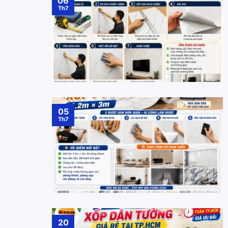
06
Th7
05
Th7
20