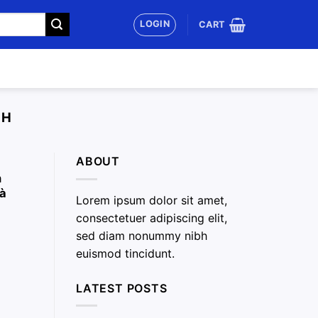
LOGIN
CART
CH
ABOUT
n
à
Lorem ipsum dolor sit amet,
consectetuer adipiscing elit,
sed diam nonummy nibh
euismod tincidunt.
LATEST POSTS