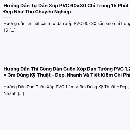
Hướng Dẫn Tự Dán Xốp PVC 60×30 Chỉ Trong 15 Phút 
Đẹp Như Thợ Chuyên Nghiệp
Hướng dẫn chi tiết cách tự dán xốp PVC 60×30 sẵn keo chỉ tron
15 [...]
Hướng Dẫn Thi Công Dán Cuộn Xốp Dán Tường PVC 1
× 3m Đúng Kỹ Thuật – Đẹp, Nhanh Và Tiết Kiệm Chi Ph
Hướng Dẫn Dán Cuộn Xốp PVC 1.2m × 3m Đúng Kỹ Thuật – Đẹp,
Nhanh [...]