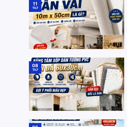
11
Th7
08
Th7