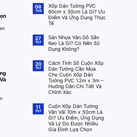
Xốp Dán Tường PVC
06
Th8
60cm x 30cm Là Gì? Ưu
họn
Điểm Và Ứng Dụng Thực
Tế
năm
Sàn Nhựa Vân Gỗ Sẵn
27
Th7
Keo Là Gì? Có Nên Sử
Dụng Không?
Cách Tính Số Cuộn Xốp
20
Th7
Dán Tường Cần Mua
ờng
Cho Cuộn Xốp Dán
 Và
Tường PVC 1.2m x 3m –
Hướng Dẫn Chi Tiết Và
Chính Xác
n
Cuộn Xốp Dán Tường
11
Th7
Vân Vải 10m x 50cm Là
Gì? Ưu Điểm, Ứng Dụng
Và Lý Do Được Nhiều
Gia Đình Lựa Chọn