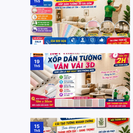
Th5
19
Th5
15
Th5