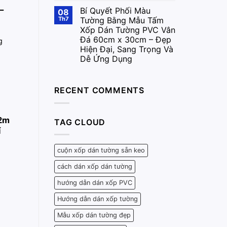
–
Bí Quyết Phối Màu
08
Th7
Tường Bằng Mẫu Tấm
Xốp Dán Tường PVC Vân
Đá 60cm x 30cm – Đẹp
g
Hiện Đại, Sang Trọng Và
Dễ Ứng Dụng
RECENT COMMENTS
.2m
TAG CLOUD
í
cuộn xốp dán tường sẵn keo
cách dán xốp dán tường
hướng dẫn dán xốp PVC
Hướng dẫn dán xốp tường
Mẫu xốp dán tường đẹp