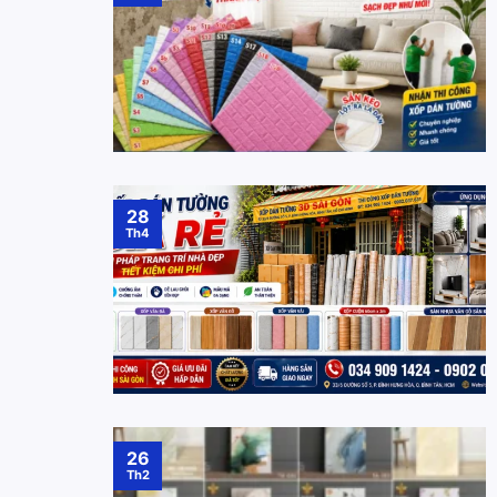
28
Th4
26
Th2