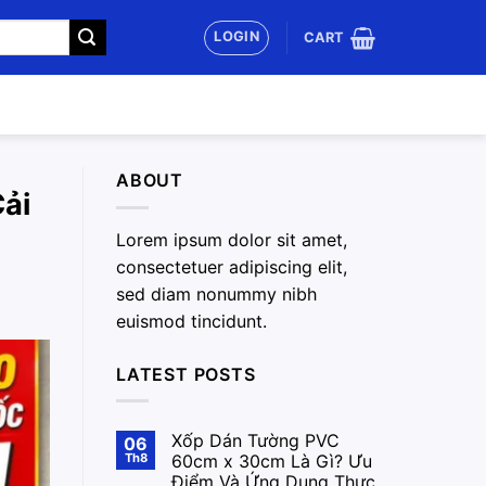
LOGIN
CART
ABOUT
ải
Lorem ipsum dolor sit amet,
consectetuer adipiscing elit,
sed diam nonummy nibh
euismod tincidunt.
LATEST POSTS
Xốp Dán Tường PVC
06
Th8
60cm x 30cm Là Gì? Ưu
Điểm Và Ứng Dụng Thực