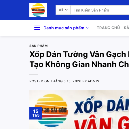
Skip
Search
to
for:
content
Danh mục sản phẩm
TRANG CHỦ
S
SẢN PHẨM
Xốp Dán Tường Vân Gạch 
Tạo Không Gian Nhanh Ch
POSTED ON
THÁNG 5 15, 2026
BY
ADMIN
15
Th5