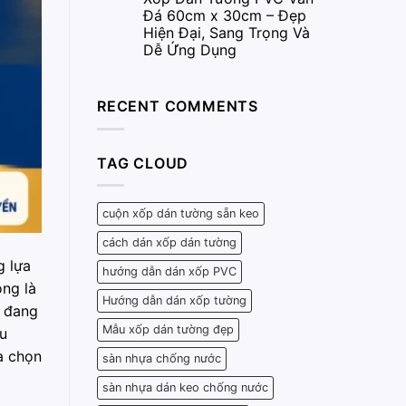
Đá 60cm x 30cm – Đẹp
Hiện Đại, Sang Trọng Và
Dễ Ứng Dụng
RECENT COMMENTS
TAG CLOUD
cuộn xốp dán tường sẵn keo
cách dán xốp dán tường
g lựa
hướng dẫn dán xốp PVC
ông là
Hướng dẫn dán xốp tường
n đang
Mẫu xốp dán tường đẹp
àu
a chọn
sàn nhựa chống nước
sàn nhựa dán keo chống nước