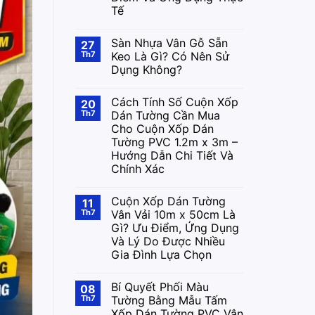
Tế
Sàn Nhựa Vân Gỗ Sẵn
27
Th7
Keo Là Gì? Có Nên Sử
Dụng Không?
Cách Tính Số Cuộn Xốp
20
Th7
Dán Tường Cần Mua
Cho Cuộn Xốp Dán
Tường PVC 1.2m x 3m –
Hướng Dẫn Chi Tiết Và
Chính Xác
Cuộn Xốp Dán Tường
11
Th7
Vân Vải 10m x 50cm Là
Gì? Ưu Điểm, Ứng Dụng
Và Lý Do Được Nhiều
Gia Đình Lựa Chọn
Bí Quyết Phối Màu
08
Th7
Tường Bằng Mẫu Tấm
Xốp Dán Tường PVC Vân